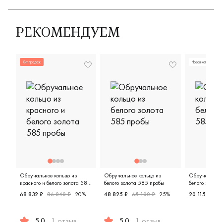
РЕКОМЕНДУЕМ
Хит продаж
Новая коллекция
Обручальное кольцо из
Обручальное кольцо из
Обручальное 
красного и белого золота 585
белого золота 585 пробы
белого золот
пробы
68 832 ₽
86 040 ₽
20%
48 825 ₽
65 100 ₽
25%
20 115 ₽
26
Женские,
5.0
1 отзыв
5.0
1 отзыв