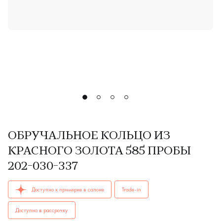
ОБРУЧАЛЬНОЕ КОЛЬЦО ИЗ
КРАСНОГО ЗОЛОТА 585 ПРОБЫ
202-030-337
ОБРУЧАЛЬНЫЕ КОЛЬЦА женские, мужские, парные 202-030-3
Доступно к примерке в салоне
Trade-in
Доступно в рассрочку