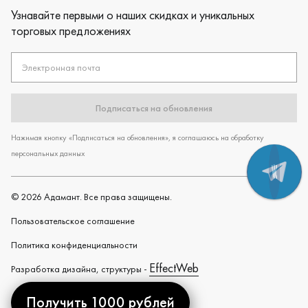
Узнавайте первыми о наших скидках и уникальных
торговых предложениях
Электронная почта
Подписаться на обновления
Нажимая кнопку «Подписаться на обновления», я соглашаюсь на обработку
персональных данных
©
2026
Адамант. Все права защищены.
Пользовательское cоглашение
Политика конфиденциальности
EffectWeb
Разработка дизайна, структуры -
Получить 1000 рублей
Created by