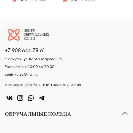
Женские, мужские, парные, красное и белое золото 585 
Женские, белое золото 585 про
Логотип компании
+7 908 644-78-61
г. Иркутск, ул. Карла Маркса, 18
Ежедневно с 10:00 до 20:00
centr-kolec@mail.ru
ИНН 380803379498, ОГРНИП 310385023200181
«Центр колец» в VK
«Центр колец» в Instagram
«Центр колец» в Whatsapp
«Центр колец» в Telegram
ОБРУЧАЛЬНЫЕ КОЛЬЦА
Все обручальные кольца