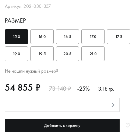
Артикул: 202-030-337
РАЗМЕР
15.0
16.0
16.5
17.0
17.5
19.0
19.5
20.5
21.0
Не нашли нужный размер?
RUB
54855
54 855 ₽
73 140 ₽
-25%
3.18 гр.
Оплата долями
Добавить в корзину