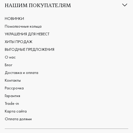
Классические обручальные кольца
НАШИМ ПОКУПАТЕЛЯМ
Европейские обручальные кольца
Мужские обручальные кольца
НОВИНКИ
Женские обручальные кольца
Помолвочные кольца
Обручальные кольца из платины
УКРАШЕНИЯ ДЛЯ НЕВЕСТ
Дизайнерские обручальные кольца
ХИТЫ ПРОДАЖ
Черные обручальные кольца
ВЫГОДНЫЕ ПРЕДЛОЖЕНИЯ
О нас
Блог
Доставка и оплата
Контакты
Рассрочка
Гарантия
Trade-in
Карта сайта
Оплата долями