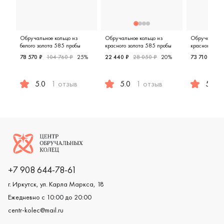
Обручальное кольцо из
Обручальное кольцо из
Обручальное 
белого золота 585 пробы
красного золота 585 пробы
красного и бе
пробы
78 570 ₽
104 760 ₽
25%
22 440 ₽
28 050 ₽
20%
73 710 ₽
98
5.0
1 отзыв
5.0
1 отзыв
5.0
Женские, белое золото 585 пробы, классическая, лт-
Женские, мужские, парные, красн
Женские,
Логотип компании
+7 908 644-78-61
г. Иркутск, ул. Карла Маркса, 18
Ежедневно с 10:00 до 20:00
centr-kolec@mail.ru