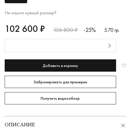
Не нашли нужный размер?
RUB
102600
102 600 ₽
136 800 ₽
-25%
5.70 гр.
Оплата долями
Добавить в корзину
Забронировать для примерки
Получить видеообзор
ОПИСАНИЕ