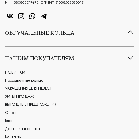
ИНН 380803379498, ОГРНИП 310385023200181
«Центр колец» в VK
«Центр колец» в Instagram
«Центр колец» в Whatsapp
«Центр колец» в Telegram
ОБРУЧАЛЬНЫЕ КОЛЬЦА
Все обручальные кольца
Классические обручальные кольца
НАШИМ ПОКУПАТЕЛЯМ
Европейские обручальные кольца
Мужские обручальные кольца
НОВИНКИ
Женские обручальные кольца
Помолвочные кольца
Обручальные кольца из платины
УКРАШЕНИЯ ДЛЯ НЕВЕСТ
Дизайнерские обручальные кольца
ХИТЫ ПРОДАЖ
Черные обручальные кольца
ВЫГОДНЫЕ ПРЕДЛОЖЕНИЯ
О нас
Блог
Доставка и оплата
Контакты