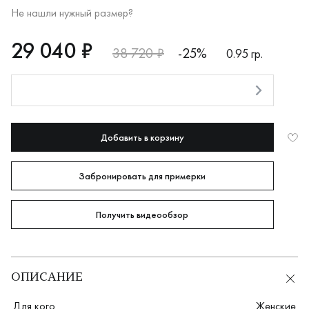
Не нашли нужный размер?
RUB
29040
29 040 ₽
38 720 ₽
-25%
0.95 гр.
Оплата долями
Добавить в корзину
Забронировать для примерки
Получить видеообзор
ОПИСАНИЕ
Для кого
Женские