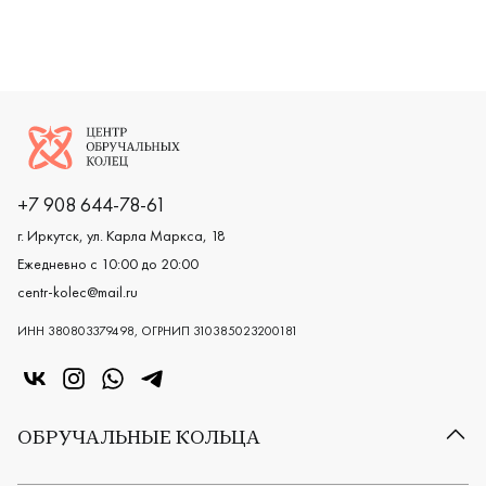
Женские, красное золото 585 пробы, классическая, 35
Женские, мужские, парные, бело
Женские,
Логотип компании
+7 908 644-78-61
г. Иркутск, ул. Карла Маркса, 18
Ежедневно с 10:00 до 20:00
centr-kolec@mail.ru
ИНН 380803379498, ОГРНИП 310385023200181
«Центр колец» в VK
«Центр колец» в Instagram
«Центр колец» в Whatsapp
«Центр колец» в Telegram
ОБРУЧАЛЬНЫЕ КОЛЬЦА
Все обручальные кольца