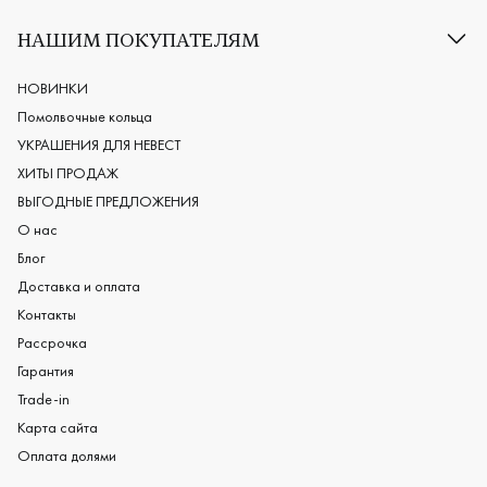
Классические обручальные кольца
НАШИМ ПОКУПАТЕЛЯМ
Европейские обручальные кольца
Мужские обручальные кольца
НОВИНКИ
Женские обручальные кольца
Помолвочные кольца
Обручальные кольца из платины
УКРАШЕНИЯ ДЛЯ НЕВЕСТ
Дизайнерские обручальные кольца
ХИТЫ ПРОДАЖ
Черные обручальные кольца
ВЫГОДНЫЕ ПРЕДЛОЖЕНИЯ
О нас
Блог
Доставка и оплата
Контакты
Рассрочка
Гарантия
Trade-in
Карта сайта
Оплата долями