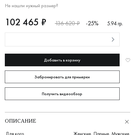
Не нашли нужный размер?
RUB
102465
102 465 ₽
136 620 ₽
-25%
5.94 гр.
Оплата долями
Добавить в корзину
Забронировать для примерки
Получить видеообзор
ОПИСАНИЕ
Для кого
Женские
,
Парные
,
Мужские