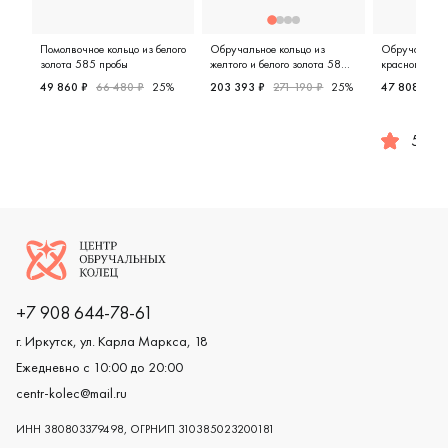
Помолвочное кольцо из белого
Обручальное кольцо из
Обручальное 
золота 585 пробы
желтого и белого золота 585
красного и бе
пробы
пробы
49 860 ₽
66 480 ₽
25%
203 393 ₽
271 190 ₽
25%
47 808 ₽
5
Женские, белое золото 585 пробы, помолвочное кольц
Женские, парные, желтое и бел
5.0
Женские,
Логотип компании
+7 908 644-78-61
г. Иркутск, ул. Карла Маркса, 18
Ежедневно с 10:00 до 20:00
centr-kolec@mail.ru
ИНН 380803379498, ОГРНИП 310385023200181