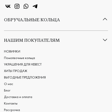
«Центр колец» в VK
«Центр колец» в Instagram
«Центр колец» в Whatsapp
«Центр колец» в Telegram
ОБРУЧАЛЬНЫЕ КОЛЬЦА
Все обручальные кольца
Классические обручальные кольца
НАШИМ ПОКУПАТЕЛЯМ
Европейские обручальные кольца
Мужские обручальные кольца
НОВИНКИ
Женские обручальные кольца
Помолвочные кольца
Обручальные кольца из платины
УКРАШЕНИЯ ДЛЯ НЕВЕСТ
Дизайнерские обручальные кольца
ХИТЫ ПРОДАЖ
Черные обручальные кольца
ВЫГОДНЫЕ ПРЕДЛОЖЕНИЯ
О нас
Блог
Доставка и оплата
Контакты
Рассрочка