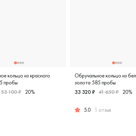
ое кольцо из красного
Обручальное кольцо из бе
5 пробы
золота 585 пробы
53 100 ₽
20%
33 320 ₽
41 650 ₽
20%
украшения, 12330mw/56
мужские, парные, красное золото 585 пробы, дизайнерская, 
5.0
1 отзыв
Женские, мужские, парные,