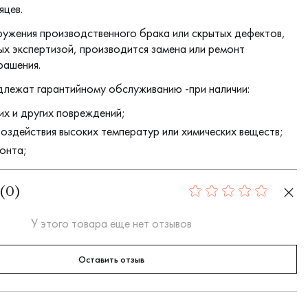
яцев.
ружения производственного брака или скрытых дефектов,
х экспертизой, производится замена или ремонт
рашения.
длежат гарантийному обслуживанию -при наличии:
их и других повреждений;
воздействия высоких температур или химических веществ;
онта;
(
0
)
0
У этого товара еще нет отзывов
Оставить отзыв