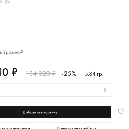
69-2Б
ый размер?
40 ₽
134 320 ₽
-25%
5.84 гр.
и
Добавить в корзину
ть для примерки
Получить видеообзор