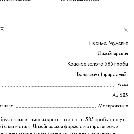
Е
Парные
,
Мужские
Дизайнерская
Красное золото 585 пробы
Бриллиант (природный)
6 мм
Au 585
еталла
Матирование
бручальные кольца из красного золота 585 пробы станут
й силы и стиля. Дизайнерская форма с матированием и
придает кольцам изысканность, создавая уникальное