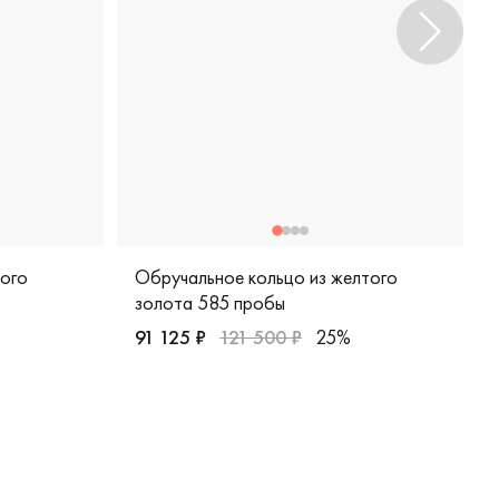
лого
Обручальное кольцо из желтого
золота 585 пробы
91 125 ₽
121 500 ₽
25%
200-000-128
Женские, парные, желтое золото 585 пробы, 
 белое золото 585 пробы, классическая, лк-5/б