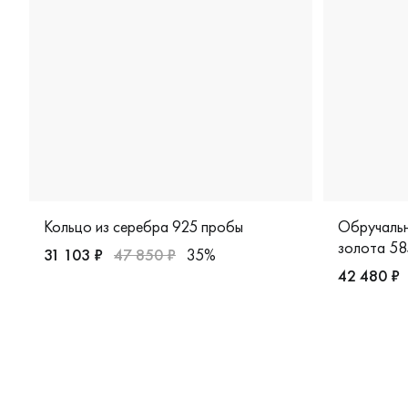
Кольцо из серебра 925 пробы
Обручальн
золота 58
31 103 ₽
47 850 ₽
35%
42 480 ₽
Женские, серебро 925 пробы, свадебные и вечерние 
Женские, 