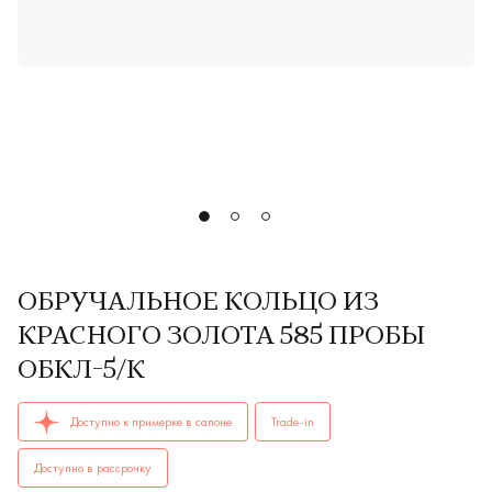
ОБРУЧАЛЬНОЕ КОЛЬЦО ИЗ
КРАСНОГО ЗОЛОТА 585 ПРОБЫ
ОБКЛ-5/К
ОБРУЧАЛЬНЫЕ КОЛЬЦА женские, мужские, парные ОБКЛ-5/к
Доступно к примерке в салоне
Trade-in
Доступно в рассрочку