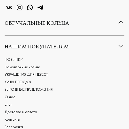
«Центр колец» в VK
«Центр колец» в Instagram
«Центр колец» в Whatsapp
«Центр колец» в Telegram
ОБРУЧАЛЬНЫЕ КОЛЬЦА
Все обручальные кольца
Классические обручальные кольца
НАШИМ ПОКУПАТЕЛЯМ
Европейские обручальные кольца
Мужские обручальные кольца
НОВИНКИ
Женские обручальные кольца
Помолвочные кольца
Обручальные кольца из платины
УКРАШЕНИЯ ДЛЯ НЕВЕСТ
Дизайнерские обручальные кольца
ХИТЫ ПРОДАЖ
Черные обручальные кольца
ВЫГОДНЫЕ ПРЕДЛОЖЕНИЯ
О нас
Блог
Доставка и оплата
Контакты
Рассрочка