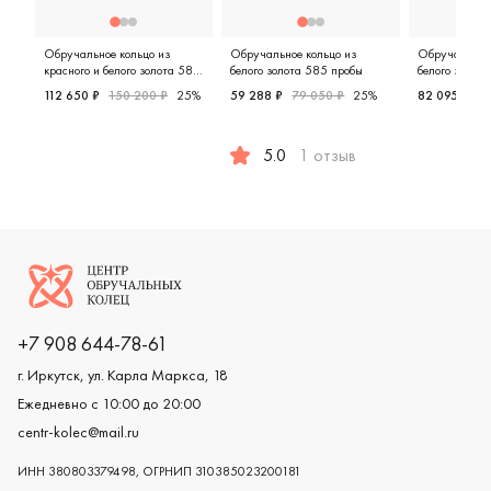
Обручальное кольцо из
Обручальное кольцо из
Обручальное 
красного и белого золота 585
белого золота 585 пробы
белого золот
пробы
112 650 ₽
150 200 ₽
25%
59 288 ₽
79 050 ₽
25%
82 095 ₽
10
Мужские, парные, красное и белое золото 585 пробы, 
Женские,
5.0
1 отзыв
Женские, парные, белое золото 
Логотип компании
+7 908 644-78-61
г. Иркутск, ул. Карла Маркса, 18
Ежедневно с 10:00 до 20:00
centr-kolec@mail.ru
ИНН 380803379498, ОГРНИП 310385023200181