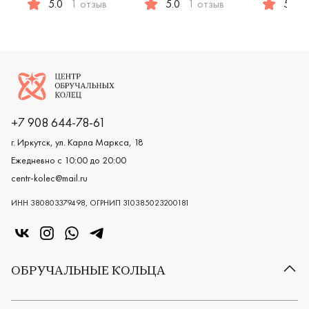
5.0
1 отзыв
5.0
1 отзыв
5.0
Женские, парные, красное и белое золото 585 пробы, 
Женские, мужские, парные, крас
Женские,
Логотип компании
+7 908 644-78-61
г. Иркутск, ул. Карла Маркса, 18
Ежедневно с 10:00 до 20:00
centr-kolec@mail.ru
ИНН 380803379498, ОГРНИП 310385023200181
«Центр колец» в VK
«Центр колец» в Instagram
«Центр колец» в Whatsapp
«Центр колец» в Telegram
ОБРУЧАЛЬНЫЕ КОЛЬЦА
Все обручальные кольца