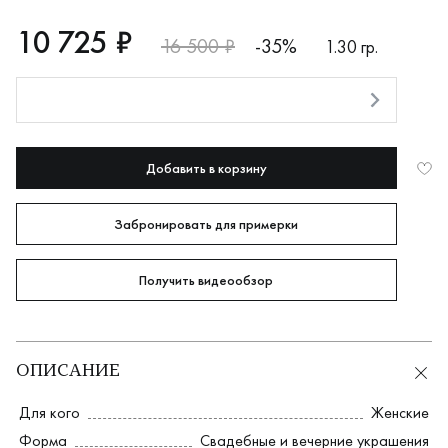
RUB
10725
10 725 ₽
16 500 ₽
-35%
1.30 гр.
Оплата долями
Добавить в корзину
Забронировать для примерки
Получить видеообзор
ОПИСАНИЕ
Для кого
Женские
Форма
Свадебные и вечерние украшения