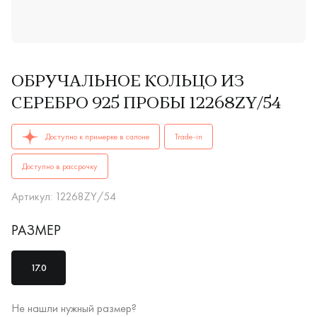
ОБРУЧАЛЬНОЕ КОЛЬЦО ИЗ
СЕРЕБРО 925 ПРОБЫ 12268ZY/54
ОБРУЧАЛЬНЫЕ КОЛЬЦА женские 12268ZY/54 AG 925 купить 
Доступно к примерке в салоне
Trade-in
Доступно в рассрочку
Артикул: 12268ZY/54
РАЗМЕР
17.0
Не нашли нужный размер?