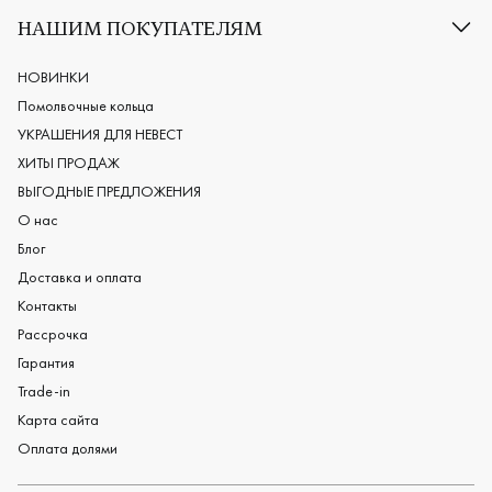
Классические обручальные кольца
НАШИМ ПОКУПАТЕЛЯМ
Европейские обручальные кольца
Мужские обручальные кольца
НОВИНКИ
Женские обручальные кольца
Помолвочные кольца
Обручальные кольца из платины
УКРАШЕНИЯ ДЛЯ НЕВЕСТ
Дизайнерские обручальные кольца
ХИТЫ ПРОДАЖ
Черные обручальные кольца
ВЫГОДНЫЕ ПРЕДЛОЖЕНИЯ
О нас
Блог
Доставка и оплата
Контакты
Рассрочка
Гарантия
Trade-in
Карта сайта
Оплата долями