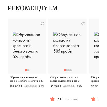
РЕКОМЕНДУЕМ
Обручальное кольцо из
Обручальное кольцо из
Обручальное 
красного и белого золота 585
белого золота 585 пробы
красного зол
пробы
107 063 ₽
142 750 ₽
25%
50 948 ₽
67 930 ₽
25%
35 360 ₽
4
Мужские, парные, красное и белое золото 585 пробы, д
5.0
1 отзыв
5.0
Женские, мужские, парные, белое
Мужские,