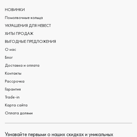
Европейские обручальные кольца
Мужские обручальные кольца
НОВИНКИ
Женские обручальные кольца
Помолвочные кольца
Обручальные кольца из платины
УКРАШЕНИЯ ДЛЯ НЕВЕСТ
Дизайнерские обручальные кольца
ХИТЫ ПРОДАЖ
Черные обручальные кольца
ВЫГОДНЫЕ ПРЕДЛОЖЕНИЯ
О нас
Блог
Доставка и оплата
Контакты
Рассрочка
Гарантия
Trade-in
Карта сайта
Оплата долями
Узнавайте первыми о наших скидках и уникальных