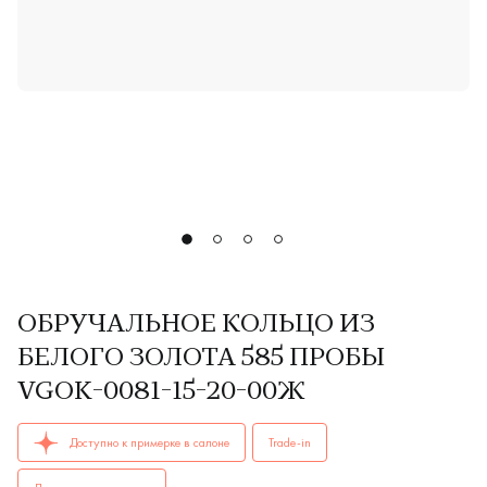
ОБРУЧАЛЬНОЕ КОЛЬЦО ИЗ
БЕЛОГО ЗОЛОТА 585 ПРОБЫ
VGOK-0081-15-20-00Ж
ОБРУЧАЛЬНЫЕ КОЛЬЦА женские, парные VGOK-0081-15-20-0
Доступно к примерке в салоне
Trade-in