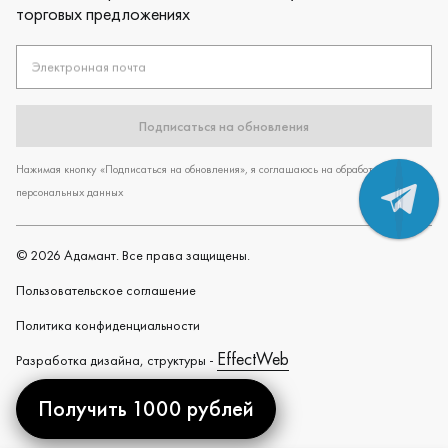
торговых предложениях
Электронная почта
Подписаться на обновления
Нажимая кнопку «Подписаться на обновления», я соглашаюсь на обработку
персональных данных
©
2026
Адамант. Все права защищены.
Пользовательское cоглашение
Политика конфиденциальности
EffectWeb
Разработка дизайна, структуры -
Получить 1000 рублей
Created by