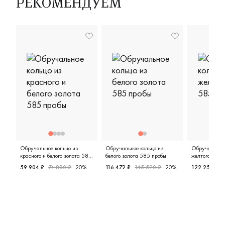
РЕКОМЕНДУЕМ
Обручальное кольцо из
Обручальное кольцо из
Обручальное 
красного и белого золота 585
белого золота 585 пробы
желтого золо
пробы
59 904 ₽
74 880 ₽
20%
116 472 ₽
145 590 ₽
20%
122 250 ₽
Женские, мужские, парные, красное и белое золото 58
Мужские, парные, белое золото
Мужские,