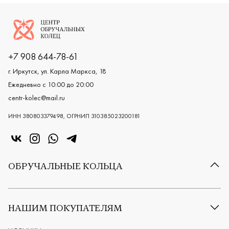
Логотип компании
+7 908 644-78-61
г. Иркутск, ул. Карла Маркса, 18
Ежедневно с 10:00 до 20:00
centr-kolec@mail.ru
ИНН 380803379498, ОГРНИП 310385023200181
«Центр колец» в VK
«Центр колец» в Instagram
«Центр колец» в Whatsapp
«Центр колец» в Telegram
ОБРУЧАЛЬНЫЕ КОЛЬЦА
Все обручальные кольца
Классические обручальные кольца
НАШИМ ПОКУПАТЕЛЯМ
Европейские обручальные кольца
Мужские обручальные кольца