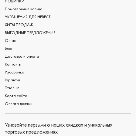
НОВИНКИ
Женские обручальные кольца
Помолвочные кольца
Обручальные кольца из платины
УКРАШЕНИЯ ДЛЯ НЕВЕСТ
Дизайнерские обручальные кольца
ХИТЫ ПРОДАЖ
Черные обручальные кольца
ВЫГОДНЫЕ ПРЕДЛОЖЕНИЯ
О нас
Блог
Доставка и оплата
Контакты
Рассрочка
Гарантия
Trade-in
Карта сайта
Оплата долями
Узнавайте первыми о наших скидках и уникальных
торговых предложениях