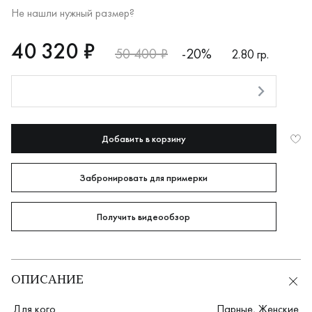
Не нашли нужный размер?
RUB
40320
40 320 ₽
50 400 ₽
-20%
2.80 гр.
Оплата долями
Добавить в корзину
Забронировать для примерки
Получить видеообзор
ОПИСАНИЕ
Для кого
Парные
,
Женские