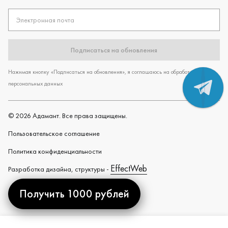
Электронная почта
Подписаться на обновления
Нажимая кнопку «Подписаться на обновления», я соглашаюсь на обработку
персональных данных
©
2026
Адамант. Все права защищены.
Пользовательское cоглашение
Политика конфиденциальности
EffectWeb
Разработка дизайна, структуры -
Получить 1000 рублей
Created by