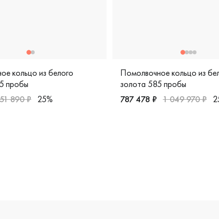
ое кольцо из белого
Помолвочное кольцо из бе
5 пробы
золота 585 пробы
51 890 ₽
25%
787 478 ₽
1 049 970 ₽
2
13-220
белое золото 585 пробы, европейская классика, 3738-11001
Женские, белое золото 58