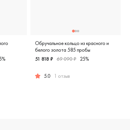
лого
Обручальное кольцо из красного и
белого золота 585 пробы
5%
51 818 ₽
69 090 ₽
25%
5 пробы, помолвочное кольцо, 4510241
5.0
1 отзыв
Мужские, парные, красное и белое золото 5