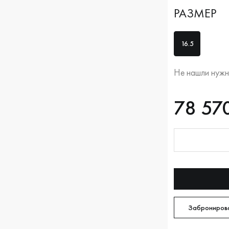
РАЗМЕР
16.5
Не нашли нужн
RUB
78570
78 57
Оплата долям
Забронирова