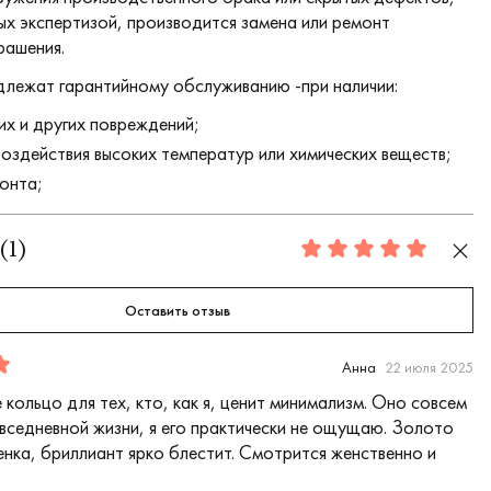
х экспертизой, производится замена или ремонт
рашения.
длежат гарантийному обслуживанию -при наличии:
их и других повреждений;
воздействия высоких температур или химических веществ;
онта;
(
1
)
5.0
Оставить отзыв
Анна
22 июля 2025
кольцо для тех, кто, как я, ценит минимализм. Оно совсем
овседневной жизни, я его практически не ощущаю. Золото
енка, бриллиант ярко блестит. Смотрится женственно и