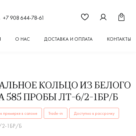
Ссылка на страницу "Из
Ссылка на стран
Ссылка 
+7 908 644-78-61
Я
О НАС
ДОСТАВКА И ОПЛАТА
КОНТАКТЫ
АЛЬНОЕ КОЛЬЦО ИЗ БЕЛОГО
 585 ПРОБЫ ЛТ-6/2-1БР/Б
ОЛЬЦА женские ЛТ-6/2-1БР/Б AU 585 купить в Иркутске. ✔
к примерке в салоне
Trade-in
Доступно в рассрочку
6/2-1БР/Б