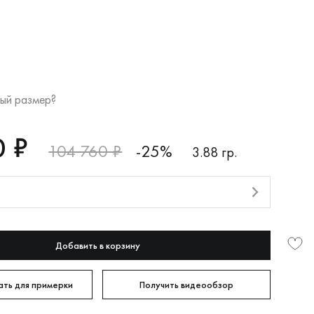
ый размер?
0 ₽
104 760 ₽
-25%
3.88 гр.
и
Добавить в корзину
ть для примерки
Получить видеообзор