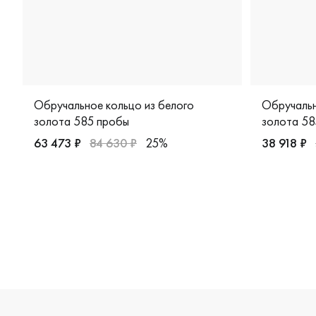
Обручальное кольцо из белого
Обручальн
золота 585 пробы
золота 58
63 473 ₽
84 630 ₽
25%
38 918 ₽
Женские, белое золото 585 пробы, классическая, к/1
Женские, 