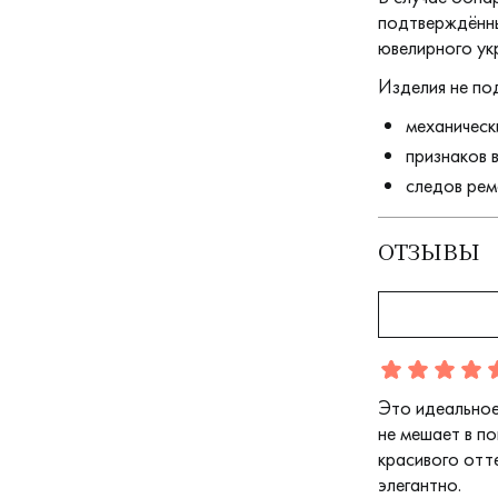
подтверждённы
ювелирного ук
Изделия не по
механическ
признаков 
следов рем
ОТЗЫВЫ
Отзыв
1
5.0
5
Это идеальное 
не мешает в п
красивого отт
элегантно.