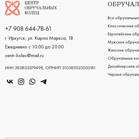
Логотип компании
ОБРУЧАЛ
Все обручальные
Классические об
+7 908 644-78-61
Европейские обр
г. Иркутск, ул. Карла Маркса, 18
Мужские обруча
Ежедневно с 10:00 до 20:00
Женские обручал
centr-kolec@mail.ru
Обручальные кол
Дизайнерские о
ИНН 380803379498, ОГРНИП 310385023200181
Черные обручаль
«Центр колец» в VK
«Центр колец» в Instagram
«Центр колец» в Whatsapp
«Центр колец» в Telegram