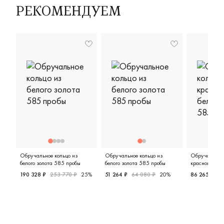
РЕКОМЕНДУЕМ
Обручальное кольцо из
Обручальное кольцо из
Обручальное 
белого золота 585 пробы
белого золота 585 пробы
красного и бе
пробы
190 328 ₽
253 770 ₽
25%
51 264 ₽
64 080 ₽
20%
86 265 ₽
11
Женские, парные, белое золото 585 пробы, дизайнерс
Мужские, парные, белое золото 
Женские,