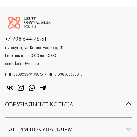
Логотип компании
+7 908 644-78-61
г. Иркутск, ул. Карла Маркса, 18
Ежедневно с 10:00 до 20:00
centr-kolec@mail.ru
ИНН 380803379498, ОГРНИП 310385023200181
«Центр колец» в VK
«Центр колец» в Instagram
«Центр колец» в Whatsapp
«Центр колец» в Telegram
ОБРУЧАЛЬНЫЕ КОЛЬЦА
Все обручальные кольца
Классические обручальные кольца
НАШИМ ПОКУПАТЕЛЯМ
Европейские обручальные кольца