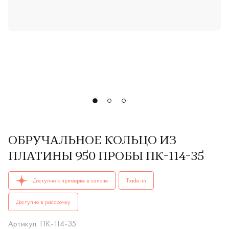
ОБРУЧАЛЬНОЕ КОЛЬЦО ИЗ
ПЛАТИНЫ 950 ПРОБЫ ПК-114-35
ОБРУЧАЛЬНЫЕ КОЛЬЦА женские, парные ПК-114-35 PT 950 к
Доступно к примерке в салоне
Trade-in
Доступно в рассрочку
Артикул: ПК-114-35