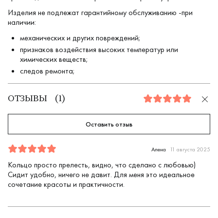
Изделия не подлежат гарантийному обслуживанию -при
наличии:
механических и других повреждений;
признаков воздействия высоких температур или
химических веществ;
следов ремонта;
ОТЗЫВЫ
(
1
)
5.0
Оставить отзыв
Отзыв
1
5.0
5
Алена
11 августа 2025
Кольцо просто прелесть, видно, что сделано с любовью)
Сидит удобно, ничего не давит. Для меня это идеальное
сочетание красоты и практичности.