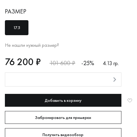
РАЗМЕР
17.5
Не нашли нужный размер?
RUB
76200
76 200 ₽
101 600 ₽
-25%
4.13 гр.
Оплата долями
Добавить в корзину
Забронировать для примерки
Получить видеообзор