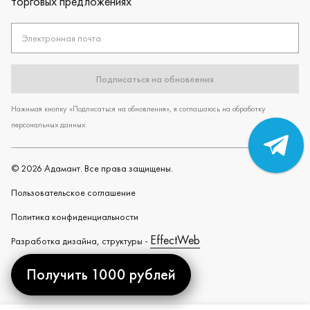
торговых предложениях
Электронная почта
Подписаться на обновления
Нажимая кнопку «Подписаться на обновления», я соглашаюсь на обработку
персональных данных
©
2026
Адамант. Все права защищены.
Пользовательское cоглашение
Политика конфиденциальности
EffectWeb
Разработка дизайна, структуры -
Получить 1000 рублей
Created by