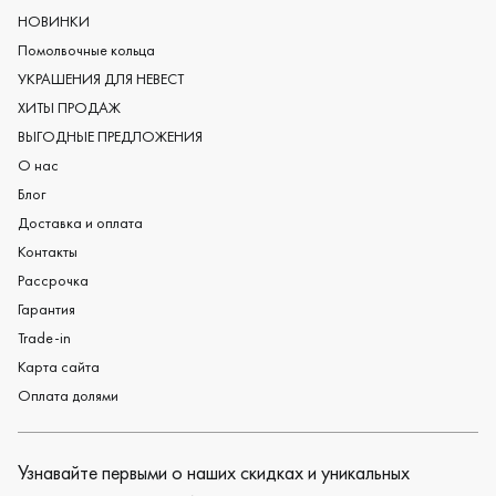
Мужские обручальные кольца
НОВИНКИ
Женские обручальные кольца
Помолвочные кольца
Обручальные кольца из платины
УКРАШЕНИЯ ДЛЯ НЕВЕСТ
Дизайнерские обручальные кольца
ХИТЫ ПРОДАЖ
Черные обручальные кольца
ВЫГОДНЫЕ ПРЕДЛОЖЕНИЯ
О нас
Блог
Доставка и оплата
Контакты
Рассрочка
Гарантия
Trade-in
Карта сайта
Оплата долями
Узнавайте первыми о наших скидках и уникальных