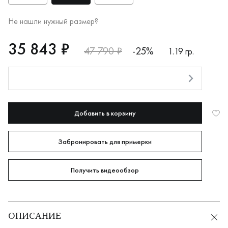
Не нашли нужный размер?
RUB
35843
35 843 ₽
47 790 ₽
-25%
1.19 гр.
Оплата долями
Добавить в корзину
Забронировать для примерки
Получить видеообзор
ОПИСАНИЕ