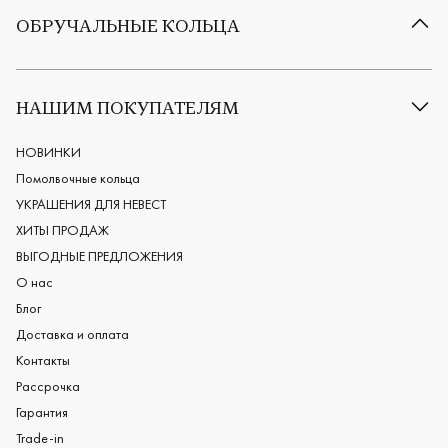
ОБРУЧАЛЬНЫЕ КОЛЬЦА
Все обручальные кольца
Классические обручальные кольца
НАШИМ ПОКУПАТЕЛЯМ
Европейские обручальные кольца
Мужские обручальные кольца
НОВИНКИ
Женские обручальные кольца
Помолвочные кольца
Обручальные кольца из платины
УКРАШЕНИЯ ДЛЯ НЕВЕСТ
Дизайнерские обручальные кольца
ХИТЫ ПРОДАЖ
Черные обручальные кольца
ВЫГОДНЫЕ ПРЕДЛОЖЕНИЯ
О нас
Блог
Доставка и оплата
Контакты
Рассрочка
Гарантия
Trade-in