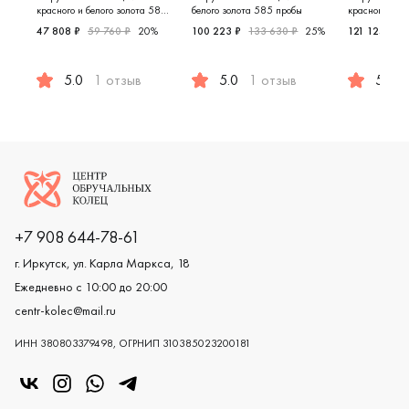
красного и белого золота 585
белого золота 585 пробы
красного и бе
пробы
пробы
47 808 ₽
59 760 ₽
20%
100 223 ₽
133 630 ₽
25%
121 125 ₽
1
5.0
1 отзыв
5.0
1 отзыв
5.0
Женские, мужские, парные, красное и белое золото 58
Мужские, парные, белое золото
Женские,
Логотип компании
+7 908 644-78-61
г. Иркутск, ул. Карла Маркса, 18
Ежедневно с 10:00 до 20:00
centr-kolec@mail.ru
ИНН 380803379498, ОГРНИП 310385023200181
«Центр колец» в VK
«Центр колец» в Instagram
«Центр колец» в Whatsapp
«Центр колец» в Telegram