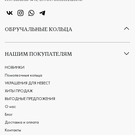
«Центр колец» в VK
«Центр колец» в Instagram
«Центр колец» в Whatsapp
«Центр колец» в Telegram
ОБРУЧАЛЬНЫЕ КОЛЬЦА
Все обручальные кольца
Классические обручальные кольца
НАШИМ ПОКУПАТЕЛЯМ
Европейские обручальные кольца
Мужские обручальные кольца
НОВИНКИ
Женские обручальные кольца
Помолвочные кольца
Обручальные кольца из платины
УКРАШЕНИЯ ДЛЯ НЕВЕСТ
Дизайнерские обручальные кольца
ХИТЫ ПРОДАЖ
Черные обручальные кольца
ВЫГОДНЫЕ ПРЕДЛОЖЕНИЯ
О нас
Блог
Доставка и оплата
Контакты