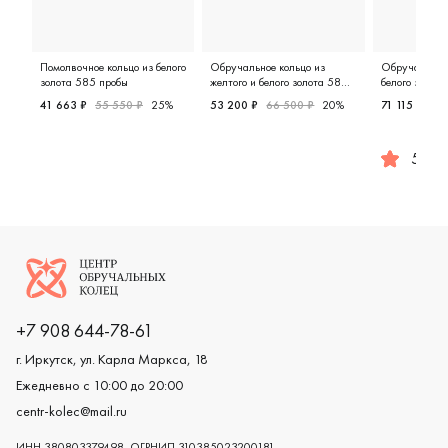
Помолвочное кольцо из белого
Обручальное кольцо из
Обручальное 
золота 585 пробы
желтого и белого золота 585
белого золот
пробы
41 663 ₽
55 550 ₽
25%
53 200 ₽
66 500 ₽
20%
71 115 ₽
94
Женские, белое золото 585 пробы, помолвочное кольц
Мужские, парные, желтое и бел
5.0
Женские,
Логотип компании
+7 908 644-78-61
г. Иркутск, ул. Карла Маркса, 18
Ежедневно с 10:00 до 20:00
centr-kolec@mail.ru
ИНН 380803379498, ОГРНИП 310385023200181