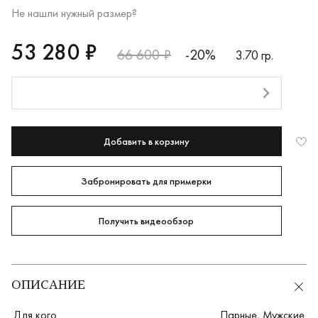
Не нашли нужный размер?
RUB
53280
53 280 ₽
66 600 ₽
-20%
3.70 гр.
Оплата долями
Добавить в корзину
Забронировать для примерки
Получить видеообзор
ОПИСАНИЕ
Для кого
Парные
,
Мужские