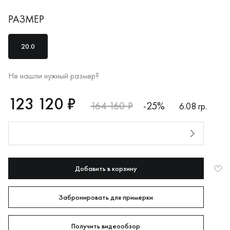
РАЗМЕР
20.0
Не нашли нужный размер?
RUB
123120
123 120 ₽
164 160 ₽
-25%
6.08 гр.
Оплата долями
Добавить в корзину
Забронировать для примерки
Получить видеообзор