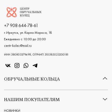
Логотип компании
+7 908 644-78-61
г. Иркутск, ул. Карла Маркса, 18
Ежедневно с 10:00 до 20:00
centr-kolec@mail.ru
ИНН 380803379498, ОГРНИП 310385023200181
«Центр колец» в VK
«Центр колец» в Instagram
«Центр колец» в Whatsapp
«Центр колец» в Telegram
ОБРУЧАЛЬНЫЕ КОЛЬЦА
Все обручальные кольца
Классические обручальные кольца
НАШИМ ПОКУПАТЕЛЯМ
Европейские обручальные кольца
Мужские обручальные кольца
НОВИНКИ