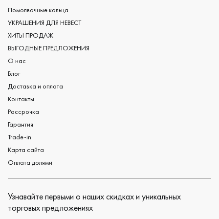
Женские обручальные кольца
Помолвочные кольца
Обручальные кольца из платины
УКРАШЕНИЯ ДЛЯ НЕВЕСТ
Дизайнерские обручальные кольца
ХИТЫ ПРОДАЖ
Черные обручальные кольца
ВЫГОДНЫЕ ПРЕДЛОЖЕНИЯ
О нас
Блог
Доставка и оплата
Контакты
Рассрочка
Гарантия
Trade-in
Карта сайта
Оплата долями
Узнавайте первыми о наших скидках и уникальных
торговых предложениях