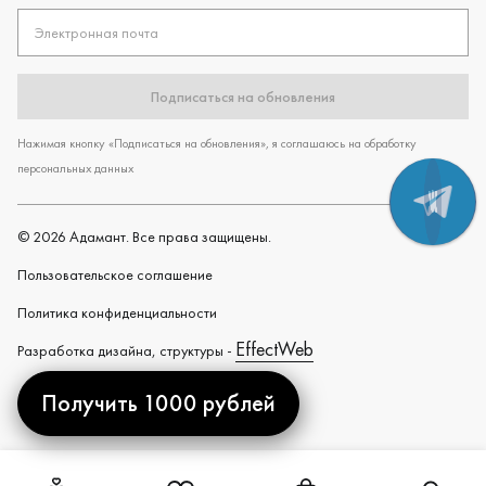
Электронная почта
Подписаться на обновления
Нажимая кнопку «Подписаться на обновления», я соглашаюсь на обработку
персональных данных
©
2026
Адамант. Все права защищены.
Пользовательское cоглашение
Политика конфиденциальности
EffectWeb
Разработка дизайна, структуры -
Получить 1000 рублей
Created by