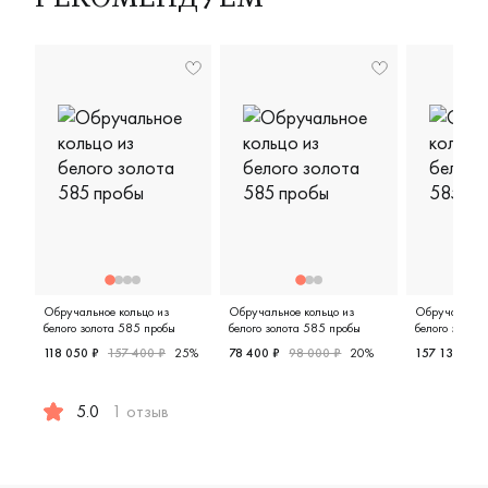
РЕКОМЕНДУЕМ
Обручальное кольцо из
Обручальное кольцо из
Обручальное 
белого золота 585 пробы
белого золота 585 пробы
белого золот
118 050 ₽
157 400 ₽
25%
78 400 ₽
98 000 ₽
20%
157 136 ₽
1
Мужские, парные, белое золото
Мужские,
5.0
1 отзыв
Женские, парные, белое золото 585 пробы, дизайнерск