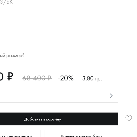
К3/БК
ый размер?
0 ₽
68 400 ₽
-20%
3.80 гр.
и
Добавить в корзину
ть для примерки
Получить видеообзор