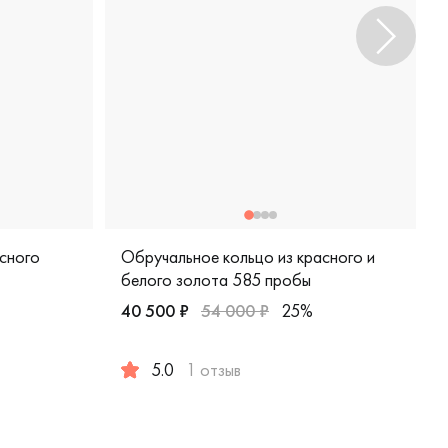
сного
Обручальное кольцо из красного и
белого золота 585 пробы
40 500 ₽
54 000 ₽
25%
сика, 1-102-20
85 пробы, классическая, к/113-120
5.0
1 отзыв
Женские, парные, красное и белое золото 58