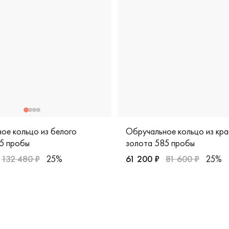
ое кольцо из белого
Обручальное кольцо из кра
5 пробы
золота 585 пробы
132 480 ₽
25%
61 200 ₽
81 600 ₽
25%
ика, к0503-220
мужские, парные, белое золото 585 пробы, европейская клас
Женские, красное золото 5