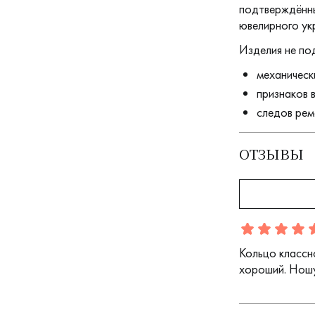
подтверждённы
ювелирного ук
Изделия не по
механическ
признаков 
следов рем
ОТЗЫВЫ
Отзыв
1
5.0
5
Кольцо классн
хороший. Ношу