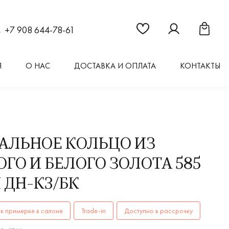
Ссылка на страницу "Из
Ссылка на стран
Ссылка 
+7 908 644-78-61
Я
О НАС
ДОСТАВКА И ОПЛАТА
КОНТАКТЫ
АЛЬНОЕ КОЛЬЦО ИЗ
ГО И БЕЛОГО ЗОЛОТА 585
 ДН-К3/БК
ОЛЬЦА мужские, парные ДН-К3/БК AU 585 купить в Иркутск
к примерке в салоне
Trade-in
Доступно в рассрочку