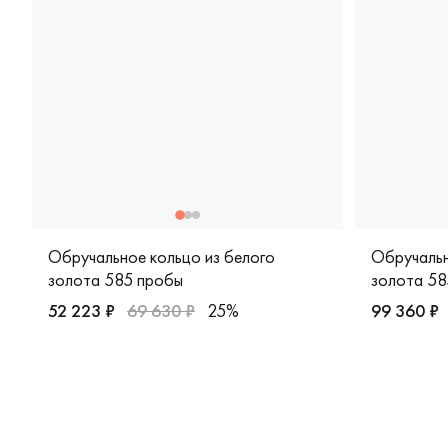
Обручальное кольцо из белого
Обручальн
золота 585 пробы
золота 58
52 223 ₽
69 630 ₽
25%
99 360 ₽
Женские, белое золото 585 пробы, европейская класс
Женские, 