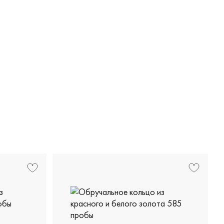
ДН-К3-24БР/БК