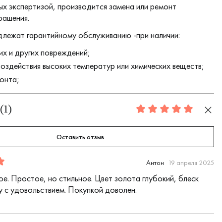
х экспертизой, производится замена или ремонт
рашения.
длежат гарантийному обслуживанию -при наличии:
их и других повреждений;
воздействия высоких температур или химических веществ;
онта;
(
1
)
5.0
Оставить отзыв
Антон
19 апреля 2025
ое. Простое, но стильное. Цвет золота глубокий, блеск
 с удовольствием. Покупкой доволен.