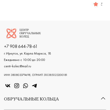
Женские, парные, белое золото 585 пробы, comfort fit,
Женские, мужские, парные, крас
5.0
Мужские,
Логотип компании
+7 908 644-78-61
г. Иркутск, ул. Карла Маркса, 18
Ежедневно с 10:00 до 20:00
centr-kolec@mail.ru
ИНН 380803379498, ОГРНИП 310385023200181
«Центр колец» в VK
«Центр колец» в Instagram
«Центр колец» в Whatsapp
«Центр колец» в Telegram
ОБРУЧАЛЬНЫЕ КОЛЬЦА
Все обручальные кольца