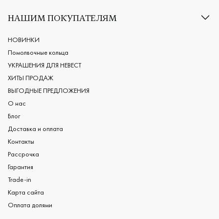
Классические обручальные кольца
НАШИМ ПОКУПАТЕЛЯМ
Европейские обручальные кольца
Мужские обручальные кольца
НОВИНКИ
Женские обручальные кольца
Помолвочные кольца
Обручальные кольца из платины
УКРАШЕНИЯ ДЛЯ НЕВЕСТ
Дизайнерские обручальные кольца
ХИТЫ ПРОДАЖ
Черные обручальные кольца
ВЫГОДНЫЕ ПРЕДЛОЖЕНИЯ
О нас
Блог
Доставка и оплата
Контакты
Рассрочка
Гарантия
Trade-in
Карта сайта
Оплата долями