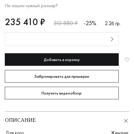
Не нашли нужный размер?
RUB
235410
235 410 ₽
313 880 ₽
-25%
2.26 гр.
Оплата долями
Добавить в корзину
Забронировать для примерки
Получить видеообзор
ОПИСАНИЕ
Для кого
Женские