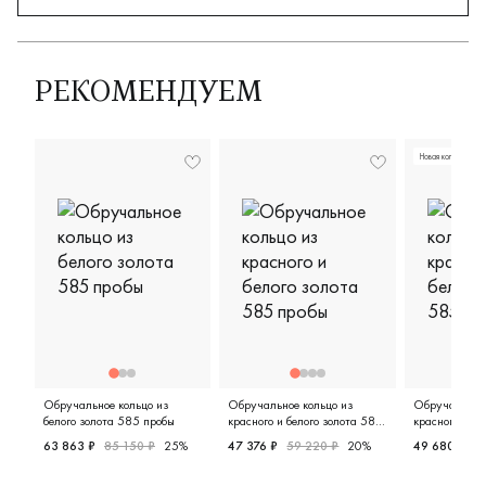
РЕКОМЕНДУЕМ
Новая коллекция
Обручальное кольцо из
Обручальное кольцо из
Обручальное 
белого золота 585 пробы
красного и белого золота 585
красного и бе
пробы
пробы
63 863 ₽
85 150 ₽
25%
47 376 ₽
59 220 ₽
20%
49 680 ₽
6