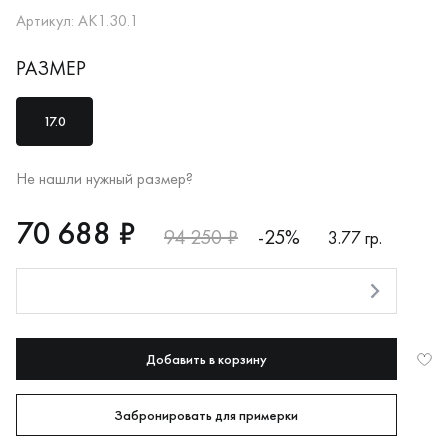
Артикул: АК1.30.1
РАЗМЕР
17.0
Не нашли нужный размер?
RUB
70688
70 688 ₽
94 250 ₽
-25%
3.77 гр.
Оплата долями
Добавить в корзину
Забронировать для примерки