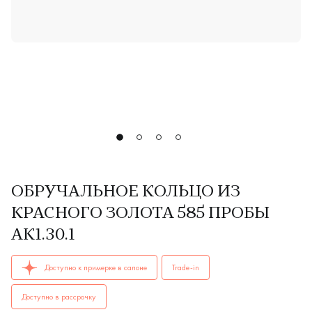
ОБРУЧАЛЬНОЕ КОЛЬЦО ИЗ
КРАСНОГО ЗОЛОТА 585 ПРОБЫ
АК1.30.1
ОБРУЧАЛЬНЫЕ КОЛЬЦА женские, парные АК1.30.1 AU 585 ку
Доступно к примерке в салоне
Trade-in
Доступно в рассрочку