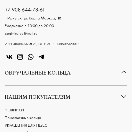
+7 908 644-78-61
г. Иркутск, ул. Карла Маркса, 18
Ежедневно с 10:00 до 20:00
centr-kolec@mail.ru
ИНН 380803379498, ОГРНИП 310385023200181
«Центр колец» в VK
«Центр колец» в Instagram
«Центр колец» в Whatsapp
«Центр колец» в Telegram
ОБРУЧАЛЬНЫЕ КОЛЬЦА
Все обручальные кольца
Классические обручальные кольца
НАШИМ ПОКУПАТЕЛЯМ
Европейские обручальные кольца
Мужские обручальные кольца
НОВИНКИ
Женские обручальные кольца
Помолвочные кольца
Обручальные кольца из платины
УКРАШЕНИЯ ДЛЯ НЕВЕСТ
Дизайнерские обручальные кольца