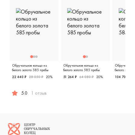
Обручальное кольцо из
Обручальное кольцо из
Обручальное 
белого золота 585 пробы
белого золота 585 пробы
белого золот
22 440 ₽
28 050 ₽
20%
51 264 ₽
64 080 ₽
20%
104 708 ₽
1
Мужские, парные, белое золото 
Женские,
5.0
1 отзыв
Женские, мужские, парные, белое золото 585 пробы, ев
Логотип компании