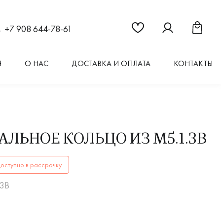
Ссылка на страницу "Из
Ссылка на стран
Ссылка 
+7 908 644-78-61
Я
О НАС
ДОСТАВКА И ОПЛАТА
КОНТАКТЫ
АЛЬНОЕ КОЛЬЦО ИЗ М5.1.3В
ОЛЬЦАМ5.1.3Вкупить в Иркутске. ✔️ Высокое качество! Ши
оступно в рассрочку
.3В