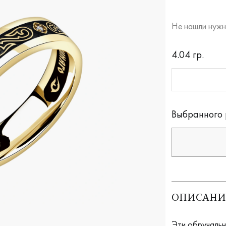
Не нашли нужн
RUB
4.04 гр.
Оплата долям
Выбранного 
ОПИСАНИ
Эти обручальн