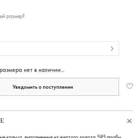
ый размер?
и
размера нет в наличии...
Уведомить о поступлении
Е
ые кольца, выполненные из желтого золота 585 пробы,