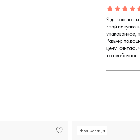
Отзыв
1
5.0
5
Я довольно ск
этой покупке 
упакованное, 
Размер подоше
цену, считаю, 
то необычное.
Новая коллекция