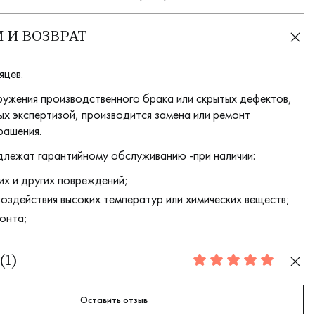
 И ВОЗВРАТ
яцев.
ружения производственного брака или скрытых дефектов,
х экспертизой, производится замена или ремонт
рашения.
длежат гарантийному обслуживанию -при наличии:
их и других повреждений;
воздействия высоких температур или химических веществ;
онта;
(
1
)
5.0
Оставить отзыв