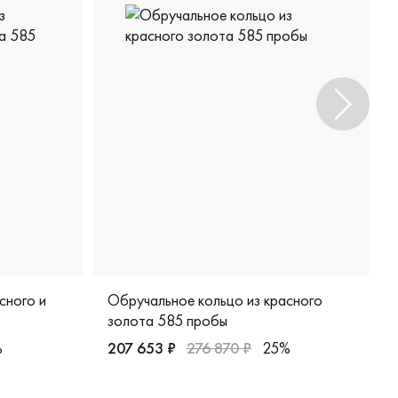
сного и
Обручальное кольцо из красного
золота 585 пробы
%
207 653 ₽
276 870 ₽
25%
Женские, мужские, парные, красное золото 