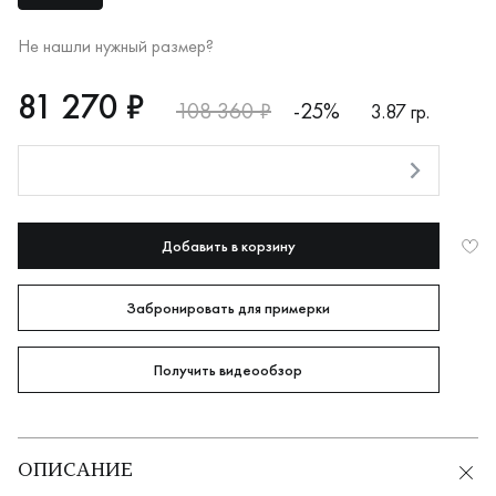
Не нашли нужный размер?
RUB
81270
81 270 ₽
108 360 ₽
-25%
3.87 гр.
Оплата долями
Добавить в корзину
Забронировать для примерки
Получить видеообзор
ОПИСАНИЕ