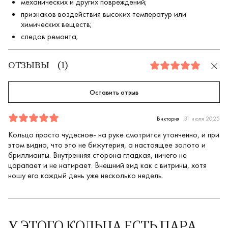
механических и других повреждений;
признаков воздействия высоких температур или
химических веществ;
следов ремонта;
ОТЗЫВЫ
(
1
)
5.0
Оставить отзыв
Отзыв
1
5.0
5
Виктория
31 июля 2025
Кольцо просто чудесное- на руке смотрится утонченно, и при
этом видно, что это не бижутерия, а настоящее золото и
бриллианты. Внутренняя сторона гладкая, ничего не
царапает и не натирает. Внешний вид как с витрины, хотя
ношу его каждый день уже несколько недель.
У ЭТОГО КОЛЬЦА ЕСТЬ ПАРА