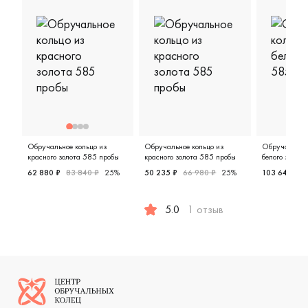
Обручальное кольцо из
Обручальное кольцо из
Обручальное 
красного золота 585 пробы
красного золота 585 пробы
белого золот
62 880 ₽
83 840 ₽
25%
50 235 ₽
66 980 ₽
25%
103 643 ₽
Женские, парные, красное золото 585 пробы, дизайнерс
Женские,
5.0
1 отзыв
Женские, красное золото 585 пр
Логотип компании