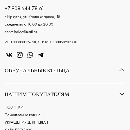
+7 908 644-78-61
г. Иркутск, ул. Карла Маркса, 18
Ежедневно с 10:00 до 20:00
centr-kolec@mail.ru
ИНН 380803379498, ОГРНИП 310385023200181
«Центр колец» в VK
«Центр колец» в Instagram
«Центр колец» в Whatsapp
«Центр колец» в Telegram
ОБРУЧАЛЬНЫЕ КОЛЬЦА
Все обручальные кольца
Классические обручальные кольца
НАШИМ ПОКУПАТЕЛЯМ
Европейские обручальные кольца
Мужские обручальные кольца
НОВИНКИ
Женские обручальные кольца
Помолвочные кольца
Обручальные кольца из платины
УКРАШЕНИЯ ДЛЯ НЕВЕСТ
Дизайнерские обручальные кольца
ХИТЫ ПРОДАЖ