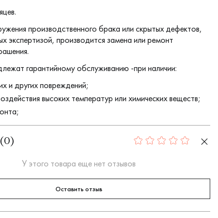
яцев.
ружения производственного брака или скрытых дефектов,
х экспертизой, производится замена или ремонт
рашения.
длежат гарантийному обслуживанию -при наличии:
их и других повреждений;
воздействия высоких температур или химических веществ;
онта;
(
0
)
0
У этого товара еще нет отзывов
Оставить отзыв