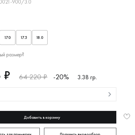
-0021-900/3.0
17.0
17.5
18.0
ый размер?
 ₽
64 220 ₽
-20%
3.38 гр.
и
Добавить в корзину
ть для примерки
Получить видеообзор