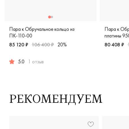
Пара к Обручальное кольцо из
Пара к Обр
ПК-110-00
платины 95
900/4.0
85 120 ₽
106 400 ₽
20%
80 408 ₽
Мужские, па
5.0
1 отзыв
Мужские, парные, платина 950 пробы, comfort fit, европе
РЕКОМЕНДУЕМ