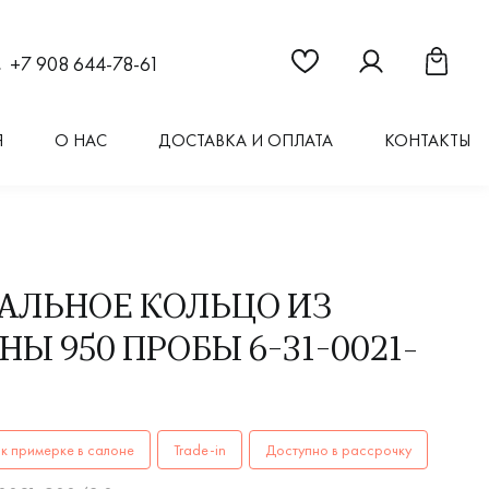
Ссылка на страницу "Из
Ссылка на стран
Ссылка 
+7 908 644-78-61
Я
О НАС
ДОСТАВКА И ОПЛАТА
КОНТАКТЫ
АЛЬНОЕ КОЛЬЦО ИЗ
Ы 950 ПРОБЫ 6-31-0021-
ОЛЬЦА женские, парные 6-31-0021-900/3.0 PT 950 купить в
к примерке в салоне
Trade-in
Доступно в рассрочку