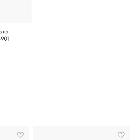
о из
-901
, 6-31-0021-900/4.0
, comfort fit, европейская классика, 6-0224-901