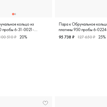
учальное кольцо из
Пара к Обручальное кольц
0 пробы 6-31-0021-
платины 950 пробы 6-0224
100 510 ₽
20%
95 738 ₽
127 650 ₽
25%
рные, платина 950 пробы, comfort fit, европейская классика
Женские, платина 950 пробы
йская классика, пк-110-00