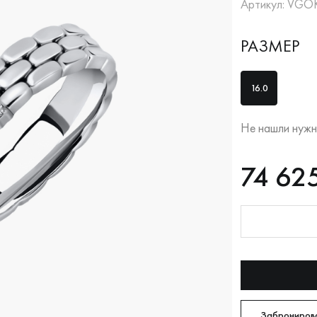
Артикул: VGO
РАЗМЕР
16.0
Не нашли нужн
RUB
74625
74 62
Оплата долям
Забронирова