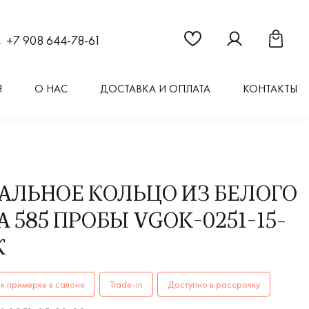
Ссылка на страницу "Из
Ссылка на стран
Ссылка 
+7 908 644-78-61
Я
О НАС
ДОСТАВКА И ОПЛАТА
КОНТАКТЫ
АЛЬНОЕ КОЛЬЦО ИЗ БЕЛОГО
 585 ПРОБЫ VGOK-0251-15-
Ж
ОЛЬЦА женские, парные VGOK-0251-15-20-00ж AU 585 купит
к примерке в салоне
Trade-in
Доступно в рассрочку