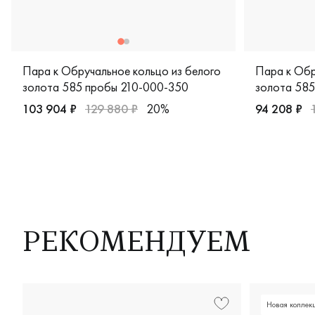
Пара к Обручальное кольцо из белого
Пара к Обр
золота 585 пробы 210-000-350
золота 58
00м
103 904 ₽
129 880 ₽
20%
94 208 ₽
Мужские, белое золото 585 пробы, comfort fit, европейс
Мужские, п
РЕКОМЕНДУЕМ
Новая коллек