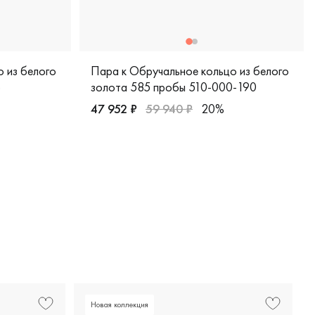
 из белого
Пара к Обручальное кольцо из белого
б
золота 585 пробы 510-000-190
47 952 ₽
59 940 ₽
20%
5-20-00м
Женские, мужские, парные, белое золото 58
 пробы, дизайнерская, лт-11/б
Новая коллекция