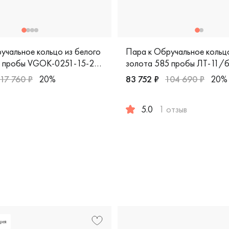
учальное кольцо из белого
Пара к Обручальное кольцо
5 пробы VGOK-0251-15-20-
золота 585 пробы ЛТ-11/
117 760 ₽
20%
83 752 ₽
104 690 ₽
20%
кая классика, 210-000-350
арные, белое золото 585 пробы, дизайнерская, vgok-0251-1
5.0
1 отзыв
Мужские, белое золото 585
ция