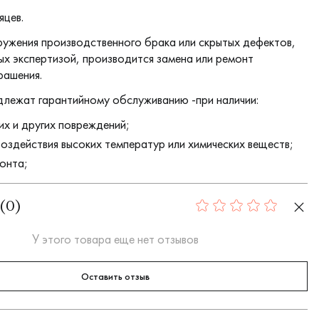
яцев.
ружения производственного брака или скрытых дефектов,
х экспертизой, производится замена или ремонт
рашения.
длежат гарантийному обслуживанию -при наличии:
их и других повреждений;
воздействия высоких температур или химических веществ;
онта;
(
0
)
0
У этого товара еще нет отзывов
Оставить отзыв