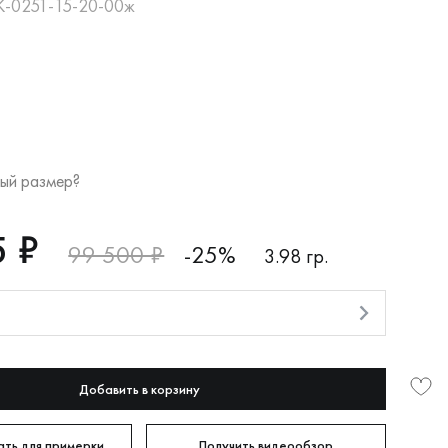
K-0251-15-20-00ж
ый размер?
5 ₽
99 500 ₽
-25%
3.98 гр.
и
Добавить в корзину
ть для примерки
Получить видеообзор