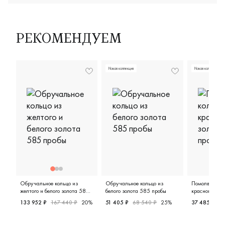
РЕКОМЕНДУЕМ
Новая коллекция
Новая коллекция
Обручальное кольцо из
Обручальное кольцо из
Помолвочное 
желтого и белого золота 585
белого золота 585 пробы
красного зол
пробы
133 952 ₽
167 440 ₽
20%
51 405 ₽
68 540 ₽
25%
37 485 ₽
49
Мужские, парные, желтое и белое золото 585 пробы, 
Женские, белое золото 585 про
Женские,