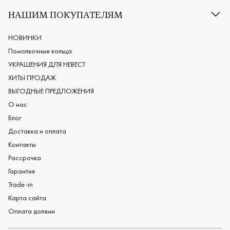
Классические обручальные кольца
НАШИМ ПОКУПАТЕЛЯМ
Европейские обручальные кольца
Мужские обручальные кольца
НОВИНКИ
Женские обручальные кольца
Помолвочные кольца
Обручальные кольца из платины
УКРАШЕНИЯ ДЛЯ НЕВЕСТ
Дизайнерские обручальные кольца
ХИТЫ ПРОДАЖ
Черные обручальные кольца
ВЫГОДНЫЕ ПРЕДЛОЖЕНИЯ
О нас
Блог
Доставка и оплата
Контакты
Рассрочка
Гарантия
Trade-in
Карта сайта
Оплата долями