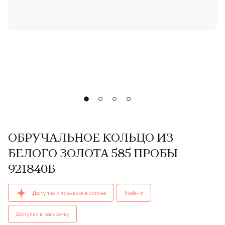
ОБРУЧАЛЬНОЕ КОЛЬЦО ИЗ
БЕЛОГО ЗОЛОТА 585 ПРОБЫ
921840Б
ОБРУЧАЛЬНЫЕ КОЛЬЦА женские, парные 921840Б AU 585 ку
Доступно к примерке в салоне
Trade-in
Доступно в рассрочку