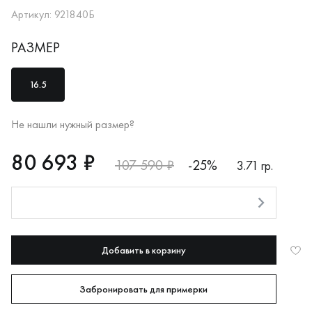
Артикул: 921840Б
РАЗМЕР
16.5
Не нашли нужный размер?
RUB
80693
80 693 ₽
107 590 ₽
-25%
3.71 гр.
Оплата долями
Добавить в корзину
Забронировать для примерки