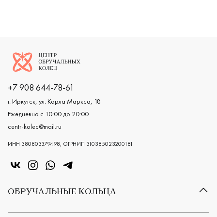
Логотип компании
+7 908 644-78-61
г. Иркутск, ул. Карла Маркса, 18
Ежедневно с 10:00 до 20:00
centr-kolec@mail.ru
ИНН 380803379498, ОГРНИП 310385023200181
«Центр колец» в VK
«Центр колец» в Instagram
«Центр колец» в Whatsapp
«Центр колец» в Telegram
ОБРУЧАЛЬНЫЕ КОЛЬЦА
Все обручальные кольца