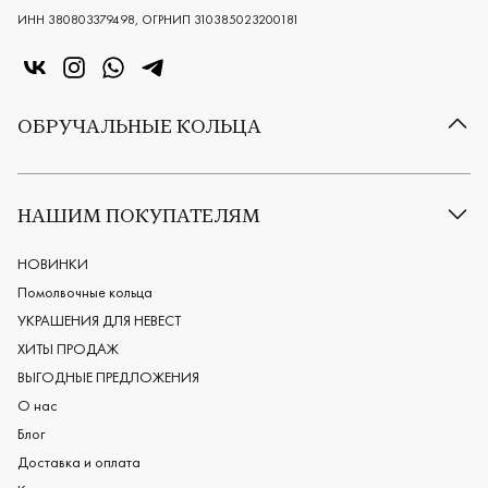
ИНН 380803379498, ОГРНИП 310385023200181
«Центр колец» в VK
«Центр колец» в Instagram
«Центр колец» в Whatsapp
«Центр колец» в Telegram
ОБРУЧАЛЬНЫЕ КОЛЬЦА
Все обручальные кольца
Классические обручальные кольца
НАШИМ ПОКУПАТЕЛЯМ
Европейские обручальные кольца
Мужские обручальные кольца
НОВИНКИ
Женские обручальные кольца
Помолвочные кольца
Обручальные кольца из платины
УКРАШЕНИЯ ДЛЯ НЕВЕСТ
Дизайнерские обручальные кольца
ХИТЫ ПРОДАЖ
Черные обручальные кольца
ВЫГОДНЫЕ ПРЕДЛОЖЕНИЯ
О нас
Блог
Доставка и оплата