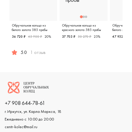
Обручальное кольцо из
Обручальное кольцо из
Обручальное 
белого золота 585 пробы
красного золота 585 пробы
белого золот
36 720 ₽
45 900 ₽
20%
37 703 ₽
50 270 ₽
25%
47 952 ₽
59
Женские, красное золото 585 пр
Женские,
5.0
1 отзыв
Женские, мужские, парные, белое золото 585 пробы, д
Логотип компании
+7 908 644-78-61
г. Иркутск, ул. Карла Маркса, 18
Ежедневно с 10:00 до 20:00
centr-kolec@mail.ru