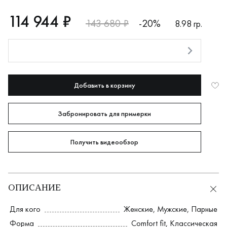
RUB
114944
114 944 ₽
143 680 ₽
-20%
8.98 гр.
Оплата долями
Добавить в корзину
Забронировать для примерки
Получить видеообзор
ОПИСАНИЕ
Для кого
Женские
,
Мужские
,
Парные
Форма
Comfort fit
,
Классическая