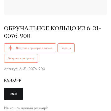
ОБРУЧАЛЬНОЕ КОЛЬЦО ИЗ 6-31-
0076-900
ОБРУЧАЛЬНЫЕ КОЛЬЦА6-31-0076-900купить в Иркутске. ✔️
Доступно к примерке в салоне
Trade-in
Доступно в рассрочку
Артикул: 6-31-0076-900
РАЗМЕР
20.5
Не нашли нужный размер?