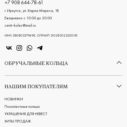
+7 908 644-78-61
г. Иркутск, ул. Карла Маркса, 18
Ежедневно с 10:00 до 20:00
centr-kolec@mail.ru
ИНН 380803379498, ОГРНИП 310385023200181
«Центр колец» в VK
«Центр колец» в Instagram
«Центр колец» в Whatsapp
«Центр колец» в Telegram
ОБРУЧАЛЬНЫЕ КОЛЬЦА
Все обручальные кольца
Классические обручальные кольца
НАШИМ ПОКУПАТЕЛЯМ
Европейские обручальные кольца
Мужские обручальные кольца
НОВИНКИ
Женские обручальные кольца
Помолвочные кольца
Обручальные кольца из платины
УКРАШЕНИЯ ДЛЯ НЕВЕСТ
Дизайнерские обручальные кольца
ХИТЫ ПРОДАЖ