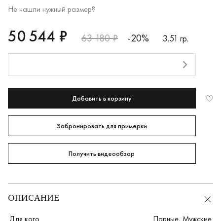
Не нашли нужный размер?
RUB
50544
50 544 ₽
63 180 ₽
-20%
3.51 гр.
Оплата долями
Добавить в корзину
Забронировать для примерки
Получить видеообзор
ОПИСАНИЕ
Для кого
Парные
,
Мужские