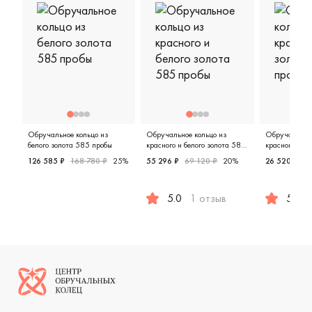
Обручальное кольцо из
Обручальное кольцо из
Обручальное 
белого золота 585 пробы
красного и белого золота 585
красного зол
пробы
126 585 ₽
168 780 ₽
25%
55 296 ₽
69 120 ₽
20%
26 520 ₽
33
Женские, мужские, парные, белое золото 585 пробы, д
5.0
1 отзыв
5.0
Женские, мужские, парные, красн
Женские,
Логотип компании