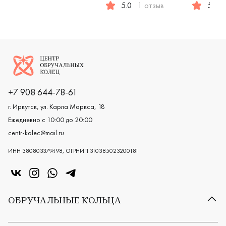
5.0
1 отзыв
5.0
Женские, мужские, парные, крас
Женские,
Логотип компании
+7 908 644-78-61
г. Иркутск, ул. Карла Маркса, 18
Ежедневно с 10:00 до 20:00
centr-kolec@mail.ru
ИНН 380803379498, ОГРНИП 310385023200181
«Центр колец» в VK
«Центр колец» в Instagram
«Центр колец» в Whatsapp
«Центр колец» в Telegram
ОБРУЧАЛЬНЫЕ КОЛЬЦА
Все обручальные кольца