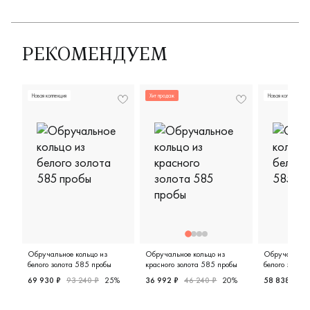
РЕКОМЕНДУЕМ
Новая коллекция
Хит продаж
Новая коллекция
Обручальное кольцо из
Обручальное кольцо из
Обручальное 
белого золота 585 пробы
красного золота 585 пробы
белого золот
69 930 ₽
93 240 ₽
25%
36 992 ₽
46 240 ₽
20%
58 838 ₽
7
Женские, парные, белое золото 585 пробы, классическ