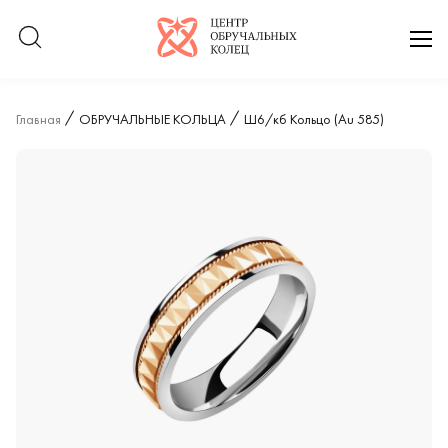
Логотип компании
отк
Главная
ОБРУЧАЛЬНЫЕ КОЛЬЦА
Ш6/кб Кольцо (Au 585)