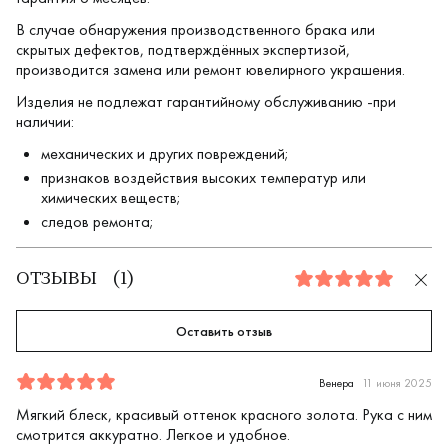
В случае обнаружения производственного брака или
скрытых дефектов, подтверждённых экспертизой,
производится замена или ремонт ювелирного украшения.
Изделия не подлежат гарантийному обслуживанию -при
наличии:
механических и других повреждений;
признаков воздействия высоких температур или
химических веществ;
следов ремонта;
ОТЗЫВЫ
(
1
)
5.0
Оставить отзыв
Отзыв
1
5.0
5
Венера
11 июня 2025
Мягкий блеск, красивый оттенок красного золота. Рука с ним
смотрится аккуратно. Легкое и удобное.