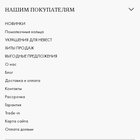
Классические обручальные кольца
НАШИМ ПОКУПАТЕЛЯМ
Европейские обручальные кольца
Мужские обручальные кольца
НОВИНКИ
Женские обручальные кольца
Помолвочные кольца
Обручальные кольца из платины
УКРАШЕНИЯ ДЛЯ НЕВЕСТ
Дизайнерские обручальные кольца
ХИТЫ ПРОДАЖ
Черные обручальные кольца
ВЫГОДНЫЕ ПРЕДЛОЖЕНИЯ
О нас
Блог
Доставка и оплата
Контакты
Рассрочка
Гарантия
Trade-in
Карта сайта
Оплата долями