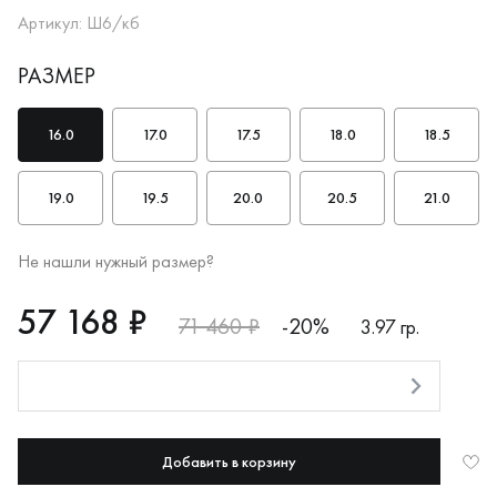
Артикул: Ш6/кб
РАЗМЕР
16.0
17.0
17.5
18.0
18.5
19.0
19.5
20.0
20.5
21.0
Не нашли нужный размер?
RUB
57168
57 168 ₽
71 460 ₽
-20%
3.97 гр.
Оплата долями
Добавить в корзину