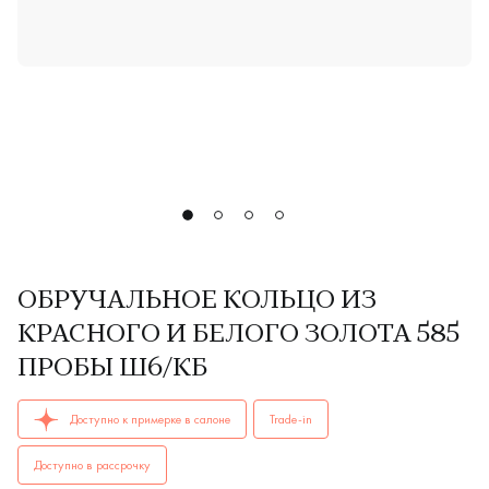
ОБРУЧАЛЬНОЕ КОЛЬЦО ИЗ
КРАСНОГО И БЕЛОГО ЗОЛОТА 585
ПРОБЫ Ш6/КБ
ОБРУЧАЛЬНЫЕ КОЛЬЦА женские, мужские, парные Ш6/кб AU
Доступно к примерке в салоне
Trade-in
Доступно в рассрочку