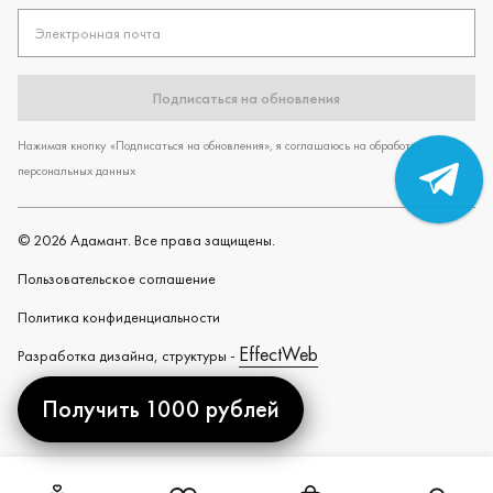
Электронная почта
Подписаться на обновления
Нажимая кнопку «Подписаться на обновления», я соглашаюсь на обработку
персональных данных
©
2026
Адамант. Все права защищены.
Пользовательское cоглашение
Политика конфиденциальности
EffectWeb
Разработка дизайна, структуры -
Получить 1000 рублей
Created by