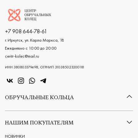
Логотип компании
+7 908 644-78-61
г. Иркутск, ул. Карла Маркса, 18
Ежедневно с 10:00 до 20:00
centr-kolec@mail.ru
ИНН 380803379498, ОГРНИП 310385023200181
«Центр колец» в VK
«Центр колец» в Instagram
«Центр колец» в Whatsapp
«Центр колец» в Telegram
ОБРУЧАЛЬНЫЕ КОЛЬЦА
Все обручальные кольца
Классические обручальные кольца
НАШИМ ПОКУПАТЕЛЯМ
Европейские обручальные кольца
Мужские обручальные кольца
НОВИНКИ