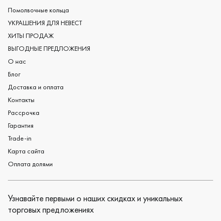
Женские обручальные кольца
Помолвочные кольца
Обручальные кольца из платины
УКРАШЕНИЯ ДЛЯ НЕВЕСТ
Дизайнерские обручальные кольца
ХИТЫ ПРОДАЖ
Черные обручальные кольца
ВЫГОДНЫЕ ПРЕДЛОЖЕНИЯ
О нас
Блог
Доставка и оплата
Контакты
Рассрочка
Гарантия
Trade-in
Карта сайта
Оплата долями
Узнавайте первыми о наших скидках и уникальных
торговых предложениях