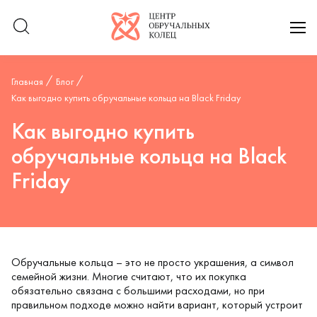
Логотип компании
отк
Главная
Блог
Как выгодно купить обручальные кольца на Black Friday
Как выгодно купить
обручальные кольца на Black
Friday
Обручальные кольца – это не просто украшения, а символ
семейной жизни. Многие считают, что их покупка
обязательно связана с большими расходами, но при
правильном подходе можно найти вариант, который устроит