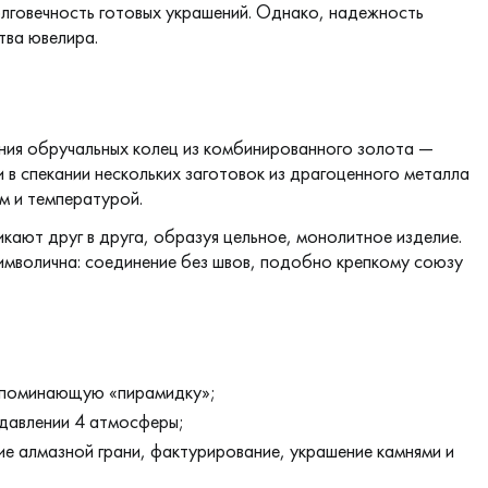
олговечность готовых украшений. Однако, надежность
тва ювелира.
ния обручальных колец из комбинированного золота —
и в спекании нескольких заготовок из драгоценного металла
м и температурой.
кают друг в друга, образуя цельное, монолитное изделие.
имволична: соединение без швов, подобно крепкому союзу
напоминающую «пирамидку»;
 давлении 4 атмосферы;
е алмазной грани, фактурирование, украшение камнями и