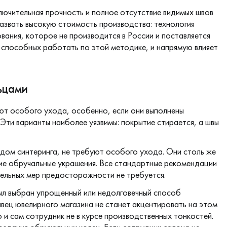
ючительная прочность и полное отсутствие видимых швов
звать высокую стоимость производства: технология
ания, которое не производится в России и поставляется
, способных работать по этой методике, и напрямую влияет
ьцами
т особого ухода, особенно, если они выполнены
Эти варианты наиболее уязвимы: покрытие стирается, а швы
одом синтеринга, не требуют особого ухода. Они столь же
ские обручальные украшения. Все стандартные рекомендации
тельных мер предосторожности не требуется.
ыл выбран упрощенный или недолговечный способ
авец ювелирного магазина не станет акцентировать на этом
о и сам сотрудник не в курсе производственных тонкостей.