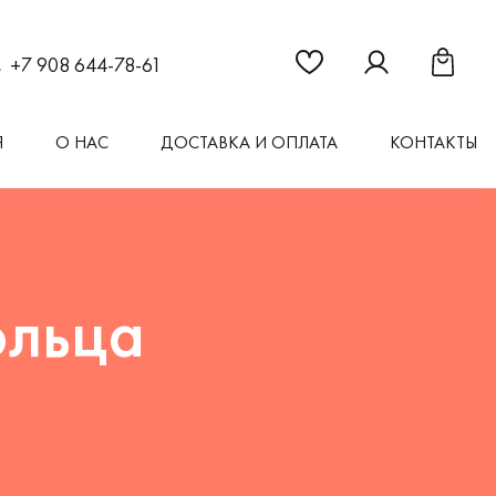
Ссылка на страницу "Из
Ссылка на стран
Ссылка 
+7 908 644-78-61
Я
О НАС
ДОСТАВКА И ОПЛАТА
КОНТАКТЫ
ольца