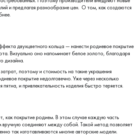
 востребованных. Поэтому производители внедряют новые
елий и предлагая разнообразие цен. О том, как создаются
бнее.
ффекта двухцветного кольца — нанести родиевое покрытие
лота
. Визуально оно напоминает белое золото, благодаря
о дизайна.
затрат, поэтому и стоимость на такие украшения
одиевое покрытие
недолговечно. Уже через несколько
я пятна, и привлекательность изделия быстро теряется.
т, как покрытие родием. В этом случае каждую часть
м вручную соединяют между собой. Такой метод позволяет
енно так изготавливаются многие авторские модели.