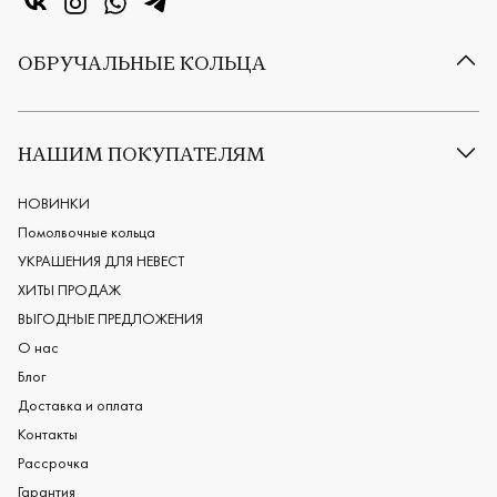
«Центр колец» в VK
«Центр колец» в Instagram
«Центр колец» в Whatsapp
«Центр колец» в Telegram
ОБРУЧАЛЬНЫЕ КОЛЬЦА
Все обручальные кольца
Классические обручальные кольца
НАШИМ ПОКУПАТЕЛЯМ
Европейские обручальные кольца
Мужские обручальные кольца
НОВИНКИ
Женские обручальные кольца
Помолвочные кольца
Обручальные кольца из платины
УКРАШЕНИЯ ДЛЯ НЕВЕСТ
Дизайнерские обручальные кольца
ХИТЫ ПРОДАЖ
Черные обручальные кольца
ВЫГОДНЫЕ ПРЕДЛОЖЕНИЯ
О нас
Блог
Доставка и оплата
Контакты
Рассрочка
Гарантия