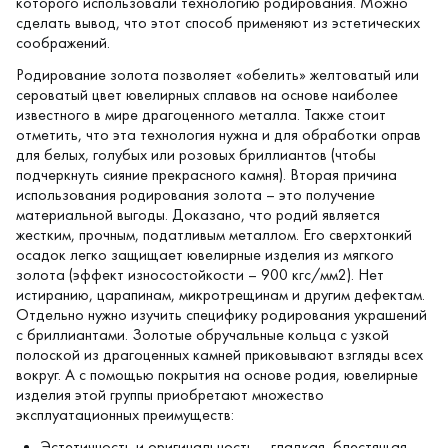
которого использовали технологию родирования. Можно
сделать вывод, что этот способ применяют из эстетических
соображений.
Родирование золота позволяет «обелить» желтоватый или
сероватый цвет ювелирных сплавов на основе наиболее
известного в мире драгоценного металла. Также стоит
отметить, что эта технология нужна и для обработки оправ
для белых, голубых или розовых бриллиантов (чтобы
подчеркнуть сияние прекрасного камня). Вторая причина
использования родирования золота – это получение
материальной выгоды. Доказано, что родий является
жестким, прочным, податливым металлом. Его сверхтонкий
осадок легко защищает ювелирные изделия из мягкого
золота (эффект износостойкости – 900 кгс/мм2). Нет
истиранию, царапинам, микротрещинам и другим дефектам.
Отдельно нужно изучить специфику родирования украшений
с бриллиантами. Золотые обручальные кольца с узкой
полоской из драгоценных камней приковывают взгляды всех
вокруг. А с помощью покрытия на основе родия, ювелирные
изделия этой группы приобретают множество
эксплуатационных преимуществ:
Эстетичность и оригинальность – гладкая, блестящая