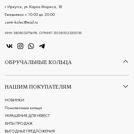
г. Иркутск, ул. Карла Маркса, 18
Ежедневно с 10:00 до 20:00
centr-kolec@mail.ru
ИНН 380803379498, ОГРНИП 310385023200181
«Центр колец» в VK
«Центр колец» в Instagram
«Центр колец» в Whatsapp
«Центр колец» в Telegram
ОБРУЧАЛЬНЫЕ КОЛЬЦА
Все обручальные кольца
Классические обручальные кольца
НАШИМ ПОКУПАТЕЛЯМ
Европейские обручальные кольца
Мужские обручальные кольца
НОВИНКИ
Женские обручальные кольца
Помолвочные кольца
Обручальные кольца из платины
УКРАШЕНИЯ ДЛЯ НЕВЕСТ
Дизайнерские обручальные кольца
ХИТЫ ПРОДАЖ
Черные обручальные кольца
ВЫГОДНЫЕ ПРЕДЛОЖЕНИЯ