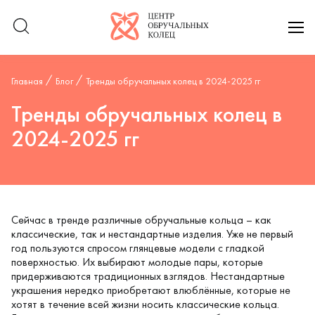
Логотип компании
отк
Главная
Блог
Тренды обручальных колец в 2024-2025 гг
Тренды обручальных колец в
2024-2025 гг
Сейчас в тренде различные обручальные кольца – как
классические, так и нестандартные изделия. Уже не первый
год пользуются спросом глянцевые модели с гладкой
поверхностью. Их выбирают молодые пары, которые
придерживаются традиционных взглядов. Нестандартные
украшения нередко приобретают влюблённые, которые не
хотят в течение всей жизни носить классические кольца.