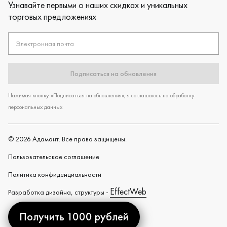
Узнавайте первыми о наших скидках и уникальных
торговых предложениях
Электронная почта
Подписаться на обновления
Нажимая кнопку «Подписаться на обновления», я соглашаюсь на обработку
персональных данных
©
2026
Адамант. Все права защищены.
Пользовательское cоглашение
Политика конфиденциальности
EffectWeb
Разработка дизайна, структуры -
Получить 1000 рублей
Created by