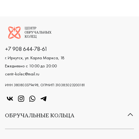
Логотип компании
+7 908 644-78-61
г. Иркутск, ул. Карла Маркса, 18
Ежедневно с 10:00 до 20:00
centr-kolec@mail.ru
ИНН 380803379498, ОГРНИП 310385023200181
«Центр колец» в VK
«Центр колец» в Instagram
«Центр колец» в Whatsapp
«Центр колец» в Telegram
ОБРУЧАЛЬНЫЕ КОЛЬЦА
Все обручальные кольца
Классические обручальные кольца