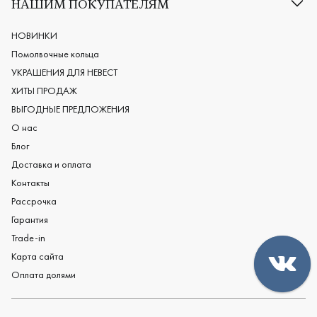
НАШИМ ПОКУПАТЕЛЯМ
Европейские обручальные кольца
Мужские обручальные кольца
НОВИНКИ
Женские обручальные кольца
Помолвочные кольца
Обручальные кольца из платины
УКРАШЕНИЯ ДЛЯ НЕВЕСТ
Дизайнерские обручальные кольца
ХИТЫ ПРОДАЖ
Черные обручальные кольца
ВЫГОДНЫЕ ПРЕДЛОЖЕНИЯ
О нас
Блог
Доставка и оплата
Контакты
Рассрочка
Гарантия
Trade-in
Карта сайта
Оплата долями