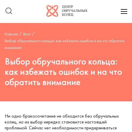
Логотип компании
отк
Главная
Блог
Выбор обручального кольца: как избежать ошибок и на что обратить
внимание
Выбор обручального кольца:
как избежать ошибок и на что
обратить внимание
Ни одно бракосочетание не обходится без обручальных
колец, но их выбор нередко становится настоящей
проблемой. Сейчас нет необходимости придерживаться