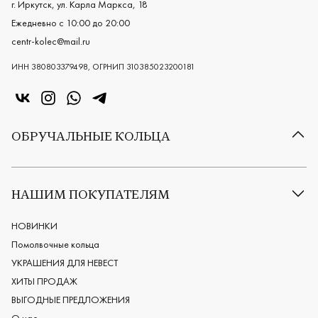
г. Иркутск, ул. Карла Маркса, 18
Ежедневно с 10:00 до 20:00
centr-kolec@mail.ru
ИНН 380803379498, ОГРНИП 310385023200181
«Центр колец» в VK
«Центр колец» в Instagram
«Центр колец» в Whatsapp
«Центр колец» в Telegram
ОБРУЧАЛЬНЫЕ КОЛЬЦА
Все обручальные кольца
Классические обручальные кольца
НАШИМ ПОКУПАТЕЛЯМ
Европейские обручальные кольца
Мужские обручальные кольца
НОВИНКИ
Женские обручальные кольца
Помолвочные кольца
Обручальные кольца из платины
УКРАШЕНИЯ ДЛЯ НЕВЕСТ
Дизайнерские обручальные кольца
ХИТЫ ПРОДАЖ
Черные обручальные кольца
ВЫГОДНЫЕ ПРЕДЛОЖЕНИЯ