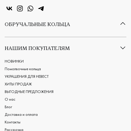
«Центр колец» в VK
«Центр колец» в Instagram
«Центр колец» в Whatsapp
«Центр колец» в Telegram
ОБРУЧАЛЬНЫЕ КОЛЬЦА
Все обручальные кольца
Классические обручальные кольца
НАШИМ ПОКУПАТЕЛЯМ
Европейские обручальные кольца
Мужские обручальные кольца
НОВИНКИ
Женские обручальные кольца
Помолвочные кольца
Обручальные кольца из платины
УКРАШЕНИЯ ДЛЯ НЕВЕСТ
Дизайнерские обручальные кольца
ХИТЫ ПРОДАЖ
Черные обручальные кольца
ВЫГОДНЫЕ ПРЕДЛОЖЕНИЯ
О нас
Блог
Доставка и оплата
Контакты
Рассрочка