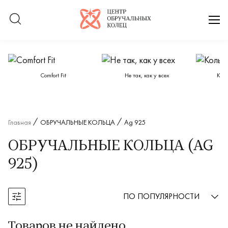
Логотип компании
отк
Категории каталога
Сomfort Fit
Не так, как у всех
Кол
Главная
ОБРУЧАЛЬНЫЕ КОЛЬЦА
Ag 925
ОБРУЧАЛЬНЫЕ КОЛЬЦА (AG
925)
ПО ПОПУЛЯРНОСТИ
Открыть фильтры
Товаров не найдено.