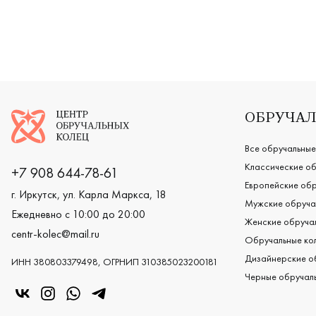
Логотип компании
ОБРУЧАЛ
Все обручальные
Классические об
+7 908 644-78-61
Европейские обр
г. Иркутск, ул. Карла Маркса, 18
Мужские обруча
Ежедневно с 10:00 до 20:00
Женские обручал
centr-kolec@mail.ru
Обручальные кол
Дизайнерские о
ИНН 380803379498, ОГРНИП 310385023200181
Черные обручаль
«Центр колец» в VK
«Центр колец» в Instagram
«Центр колец» в Whatsapp
«Центр колец» в Telegram