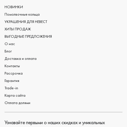
Мужские обручальные кольца
НОВИНКИ
Женские обручальные кольца
Помолвочные кольца
Обручальные кольца из платины
УКРАШЕНИЯ ДЛЯ НЕВЕСТ
Дизайнерские обручальные кольца
ХИТЫ ПРОДАЖ
Черные обручальные кольца
ВЫГОДНЫЕ ПРЕДЛОЖЕНИЯ
О нас
Блог
Доставка и оплата
Контакты
Рассрочка
Гарантия
Trade-in
Карта сайта
Оплата долями
Узнавайте первыми о наших скидках и уникальных