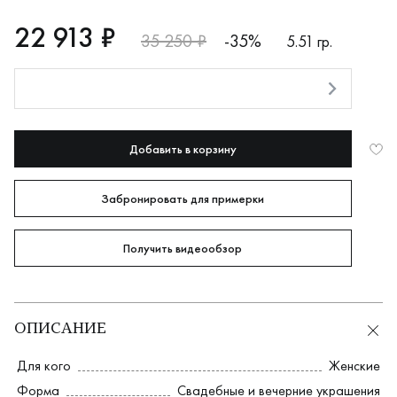
RUB
22913
22 913 ₽
35 250 ₽
-35%
5.51 гр.
Оплата долями
Добавить в корзину
Забронировать для примерки
Получить видеообзор
ОПИСАНИЕ
Для кого
Женские
Форма
Свадебные и вечерние украшения