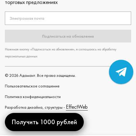
торговых предложениях
Электронная почта
Подписаться на обновления
Нажимая кнопку «Подписаться на обновления», я соглашаюсь на обработку
персональных данных
©
2026
Адамант. Все права защищены.
Пользовательское cоглашение
Политика конфиденциальности
EffectWeb
Разработка дизайна, структуры -
Получить 1000 рублей
Created by