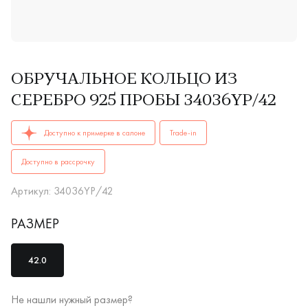
ОБРУЧАЛЬНОЕ КОЛЬЦО ИЗ
СЕРЕБРО 925 ПРОБЫ 34036YP/42
ОБРУЧАЛЬНЫЕ КОЛЬЦА женские 34036YP/42 AG 925 купить 
Доступно к примерке в салоне
Trade-in
Доступно в рассрочку
Артикул: 34036YP/42
РАЗМЕР
42.0
Не нашли нужный размер?