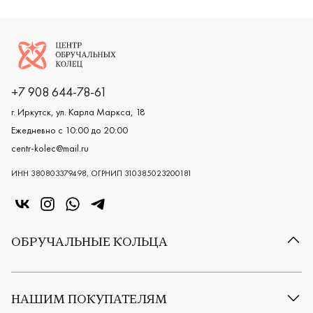
Логотип компании
+7 908 644-78-61
г. Иркутск, ул. Карла Маркса, 18
Ежедневно с 10:00 до 20:00
centr-kolec@mail.ru
ИНН 380803379498, ОГРНИП 310385023200181
«Центр колец» в VK
«Центр колец» в Instagram
«Центр колец» в Whatsapp
«Центр колец» в Telegram
ОБРУЧАЛЬНЫЕ КОЛЬЦА
Все обручальные кольца
Классические обручальные кольца
НАШИМ ПОКУПАТЕЛЯМ
Европейские обручальные кольца