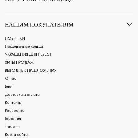
ОБРУЧАЛЬНЫЕ КОЛЬЦА
Все обручальные кольца
Классические обручальные кольца
НАШИМ ПОКУПАТЕЛЯМ
Европейские обручальные кольца
Мужские обручальные кольца
НОВИНКИ
Женские обручальные кольца
Помолвочные кольца
Обручальные кольца из платины
УКРАШЕНИЯ ДЛЯ НЕВЕСТ
Дизайнерские обручальные кольца
ХИТЫ ПРОДАЖ
Черные обручальные кольца
ВЫГОДНЫЕ ПРЕДЛОЖЕНИЯ
О нас
Блог
Доставка и оплата
Контакты
Рассрочка
Гарантия
Trade-in
Карта сайта