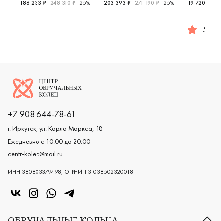
186 233 ₽
248 310 ₽
25%
203 393 ₽
271 190 ₽
25%
19 720 ₽
24
Мужские, парные, белое золото 585 пробы, дизайнерс
Женские, парные, желтое и бел
5.0
Женские,
Логотип компании
+7 908 644-78-61
г. Иркутск, ул. Карла Маркса, 18
Ежедневно с 10:00 до 20:00
centr-kolec@mail.ru
ИНН 380803379498, ОГРНИП 310385023200181
«Центр колец» в VK
«Центр колец» в Instagram
«Центр колец» в Whatsapp
«Центр колец» в Telegram