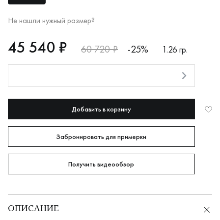
Не нашли нужный размер?
RUB
45540
45 540 ₽
60 720 ₽
-25%
1.26 гр.
Оплата долями
Добавить в корзину
Забронировать для примерки
Получить видеообзор
ОПИСАНИЕ