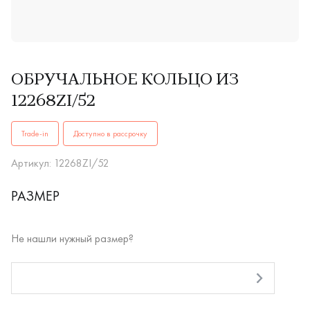
ОБРУЧАЛЬНОЕ КОЛЬЦО ИЗ
12268ZI/52
ОБРУЧАЛЬНЫЕ КОЛЬЦА12268ZI/52купить в Иркутске. ✔️ Вы
Trade-in
Доступно в рассрочку
Артикул: 12268ZI/52
РАЗМЕР
Не нашли нужный размер?
RUB
Оплата долями