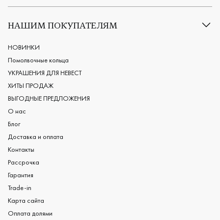
Все обручальные кольца
Классические обручальные кольца
НАШИМ ПОКУПАТЕЛЯМ
Европейские обручальные кольца
Мужские обручальные кольца
НОВИНКИ
Женские обручальные кольца
Помолвочные кольца
Обручальные кольца из платины
УКРАШЕНИЯ ДЛЯ НЕВЕСТ
Дизайнерские обручальные кольца
ХИТЫ ПРОДАЖ
Черные обручальные кольца
ВЫГОДНЫЕ ПРЕДЛОЖЕНИЯ
О нас
Блог
Доставка и оплата
Контакты
Рассрочка
Гарантия
Trade-in
Карта сайта
Оплата долями