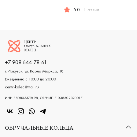
Женские, белое золото 585 пробы, помолвочное кольц
Мужские,
5.0
1 отзыв
Женские, парные, белое золото 5
Логотип компании
+7 908 644-78-61
г. Иркутск, ул. Карла Маркса, 18
Ежедневно с 10:00 до 20:00
centr-kolec@mail.ru
ИНН 380803379498, ОГРНИП 310385023200181
«Центр колец» в VK
«Центр колец» в Instagram
«Центр колец» в Whatsapp
«Центр колец» в Telegram
ОБРУЧАЛЬНЫЕ КОЛЬЦА