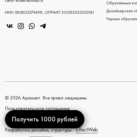
centr-kolec@mail.ru
Обручальные кол
Дизайнерские о
ИНН 380803379498, ОГРНИП 310385023200181
Черные обручаль
«Центр колец» в VK
«Центр колец» в Instagram
«Центр колец» в Whatsapp
«Центр колец» в Telegram
©
2026
Адамант. Все права защищены.
Пользовательское cоглашение
Получить 1000 рублей
Политика конфиденциальности
EffectWeb
Разработка дизайна, структуры -