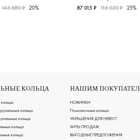
143 680 ₽
20%
87 015 ₽
116 020 ₽
25%
дизайнерская, 931853б
ужские, парные, платина 950 пробы, comfort fit, классическа
Женские, парные, белое зо
ЬНЫЕ КОЛЬЦА
НАШИМ ПОКУПАТЕ
 кольца
НОВИНКИ
ручальные кольца
Помолвочные кольца
учальные кольца
УКРАШЕНИЯ ДЛЯ НЕВЕСТ
льные кольца
ХИТЫ ПРОДАЖ
ьные кольца
ВЫГОДНЫЕ ПРЕДЛОЖЕНИЯ