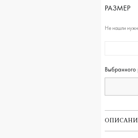
РАЗМЕР
Не нашли нужн
RUB
Оплата долям
Выбранного 
ОПИСАНИ