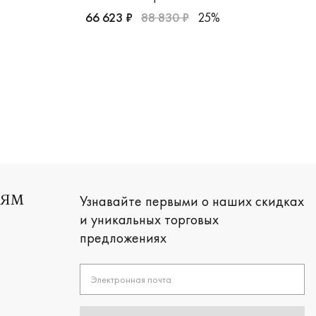
66 623 ₽
88 830 ₽
25%
я, 6-31-0076-900
лото 585 пробы, дизайнерская, 9211019б
Женские, парные, красное золото 585 пробы
Узнавайте первыми о наших скидках
ЛЯМ
и уникальных торговых
предложениях
Электронная почта