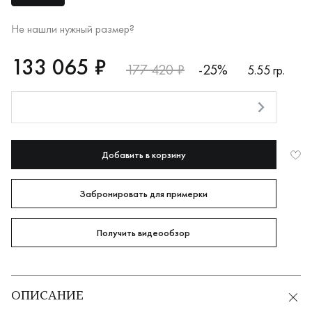
Не нашли нужный размер?
RUB
133065
133 065 ₽
177 420 ₽
-25%
5.55 гр.
Оплата долями
Добавить в корзину
Забронировать для примерки
Получить видеообзор
ОПИСАНИЕ