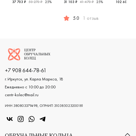
37 703 ₽
50 270 ₽
25%
31 103 ₽
41 470 ₽
25%
102 600 ₽
Женские, красное золото 585 пробы, европейская клас
Мужские,
5.0
1 отзыв
Женские, белое золото 585 проб
Логотип компании
+7 908 644-78-61
г. Иркутск, ул. Карла Маркса, 18
Ежедневно с 10:00 до 20:00
centr-kolec@mail.ru
ИНН 380803379498, ОГРНИП 310385023200181
«Центр колец» в VK
«Центр колец» в Instagram
«Центр колец» в Whatsapp
«Центр колец» в Telegram