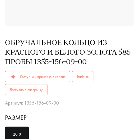
ОБРУЧАЛЬНОЕ КОЛЬЦО ИЗ
КРАСНОГО И БЕЛОГО ЗОЛОТА 585
ПРОБЫ 1355-156-09-00
ОБРУЧАЛЬНЫЕ КОЛЬЦА женские, мужские, парные 1355-156-
Доступно к примерке в салоне
Trade-in
Доступно в рассрочку
Артикул: 1355-156-09-00
РАЗМЕР
20.0