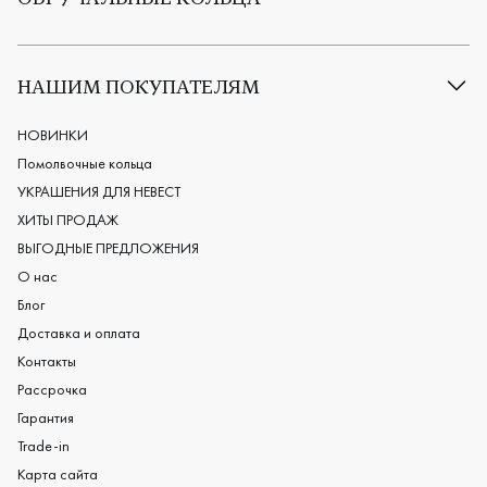
ОБРУЧАЛЬНЫЕ КОЛЬЦА
Все обручальные кольца
Классические обручальные кольца
НАШИМ ПОКУПАТЕЛЯМ
Европейские обручальные кольца
Мужские обручальные кольца
НОВИНКИ
Женские обручальные кольца
Помолвочные кольца
Обручальные кольца из платины
УКРАШЕНИЯ ДЛЯ НЕВЕСТ
Дизайнерские обручальные кольца
ХИТЫ ПРОДАЖ
Черные обручальные кольца
ВЫГОДНЫЕ ПРЕДЛОЖЕНИЯ
О нас
Блог
Доставка и оплата
Контакты
Рассрочка
Гарантия
Trade-in
Карта сайта