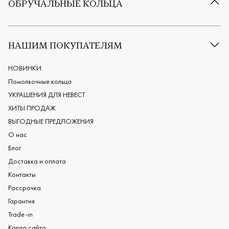
ОБРУЧАЛЬНЫЕ КОЛЬЦА
Все обручальные кольца
Классические обручальные кольца
НАШИМ ПОКУПАТЕЛЯМ
Европейские обручальные кольца
Мужские обручальные кольца
НОВИНКИ
Женские обручальные кольца
Помолвочные кольца
Обручальные кольца из платины
УКРАШЕНИЯ ДЛЯ НЕВЕСТ
Дизайнерские обручальные кольца
ХИТЫ ПРОДАЖ
Черные обручальные кольца
ВЫГОДНЫЕ ПРЕДЛОЖЕНИЯ
О нас
Блог
Доставка и оплата
Контакты
Рассрочка
Гарантия
Trade-in
Карта сайта