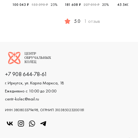
пробы
100 043 ₽
133 390 ₽
25%
181 608 ₽
227 010 ₽
20%
45 540 ₽
6
Женские, парные, желтое золото 585 пробы, дизайнерс
Женские,
5.0
1 отзыв
Мужские, парные, красное и бел
Логотип компании
+7 908 644-78-61
г. Иркутск, ул. Карла Маркса, 18
Ежедневно с 10:00 до 20:00
centr-kolec@mail.ru
ИНН 380803379498, ОГРНИП 310385023200181
«Центр колец» в VK
«Центр колец» в Instagram
«Центр колец» в Whatsapp
«Центр колец» в Telegram