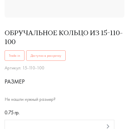
ОБРУЧАЛЬНОЕ КОЛЬЦО ИЗ 15-110-
100
ОБРУЧАЛЬНЫЕ КОЛЬЦА15-110-100купить в Иркутске. ✔️ Вы
Trade-in
Доступно в рассрочку
Артикул: 15-110-100
РАЗМЕР
Не нашли нужный размер?
RUB
0.75 гр.
Оплата долями