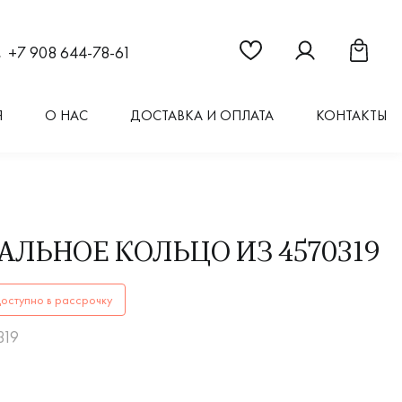
Ссылка на страницу "Из
Ссылка на стран
Ссылка 
+7 908 644-78-61
Я
О НАС
ДОСТАВКА И ОПЛАТА
КОНТАКТЫ
АЛЬНОЕ КОЛЬЦО ИЗ 4570319
ОЛЬЦА4570319купить в Иркутске. ✔️ Высокое качество! Ши
оступно в рассрочку
319