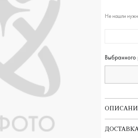
Не нашли нужн
RUB
Оплата долям
Выбранного 
ОПИСАНИ
ДОСТАВК