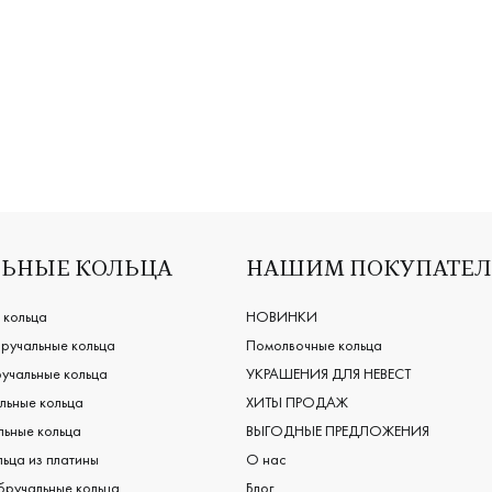
ая, м3.1.3
парные, красное золото 585 пробы, дизайнерская, эксклюзив 
Женские, парные, белое зо
ЬНЫЕ КОЛЬЦА
НАШИМ ПОКУПАТЕ
 кольца
НОВИНКИ
ручальные кольца
Помолвочные кольца
учальные кольца
УКРАШЕНИЯ ДЛЯ НЕВЕСТ
льные кольца
ХИТЫ ПРОДАЖ
ьные кольца
ВЫГОДНЫЕ ПРЕДЛОЖЕНИЯ
ьца из платины
О нас
бручальные кольца
Блог