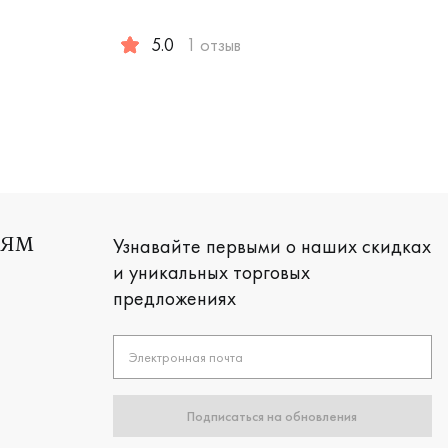
змея
лото 585 пробы, дизайнерская, 921840б
5.0
1 отзыв
Женские, мужские, парные, белое золото 585
Узнавайте первыми о наших скидках
ЛЯМ
и уникальных торговых
предложениях
Электронная почта
Подписаться на обновления