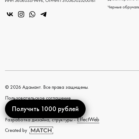
ИНН 380803379498, ОГРНИП 310385023200181
Черные обручаль
«Центр колец» в VK
«Центр колец» в Instagram
«Центр колец» в Whatsapp
«Центр колец» в Telegram
©
2026
Адамант. Все права защищены.
Пользовательское cоглашение
Получить 1000 рублей
Политика конфиденциальности
EffectWeb
Разработка дизайна, структуры -
Created by