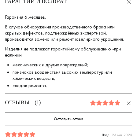
ГАРАНТИИ И ВОЗВРАТ
Гарантия 6 месяцев.
В случае обнаружения производственного брака или
скрытых дефектов, подтверждённых экспертизой,
производится замена или ремонт ювелирного украшения.
Изделия не подлежат гарантийному обслуживанию -при
наличии:
механических и других повреждений;
признаков воздействия высоких температур или
химических веществ;
следов ремонта;
ОТЗЫВЫ
(
1
)
5.0
Оставить отзыв
Отзыв
1
5.0
5
Лада
23 мая 2025