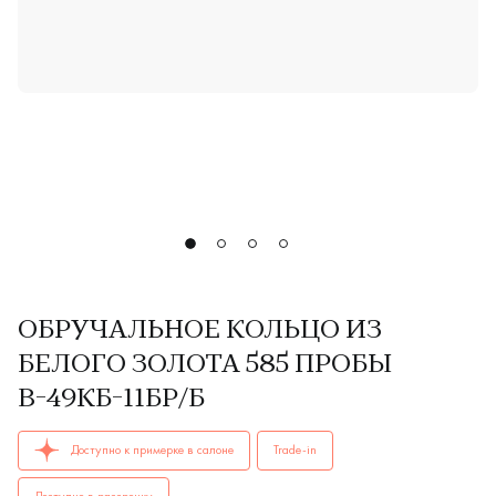
ОБРУЧАЛЬНОЕ КОЛЬЦО ИЗ
БЕЛОГО ЗОЛОТА 585 ПРОБЫ
В-49КБ-11БР/Б
ОБРУЧАЛЬНЫЕ КОЛЬЦА женские, парные В-49кб-11бр/б AU 
Доступно к примерке в салоне
Trade-in