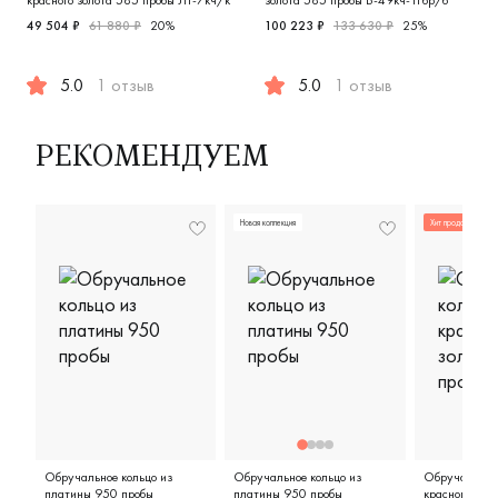
49 504 ₽
61 880 ₽
20%
100 223 ₽
133 630 ₽
25%
5.0
1 отзыв
5.0
1 отзыв
Мужские, парные, красное золото 585 пробы, дизайнерск
Мужские, парные, белое зол
РЕКОМЕНДУЕМ
Новая коллекция
Хит продаж
Обручальное кольцо из
Обручальное кольцо из
Обручальное 
платины 950 пробы
платины 950 пробы
красного зол