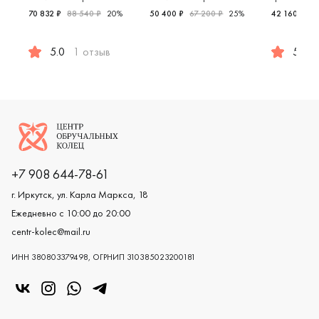
70 832 ₽
88 540 ₽
20%
50 400 ₽
67 200 ₽
25%
42 160 ₽
52
Женские, парные, платина 950 п
5.0
1 отзыв
5.0
Женские, мужские, парные, платина 950 пробы, comfort f
Женские,
Логотип компании
+7 908 644-78-61
г. Иркутск, ул. Карла Маркса, 18
Ежедневно с 10:00 до 20:00
centr-kolec@mail.ru
ИНН 380803379498, ОГРНИП 310385023200181
«Центр колец» в VK
«Центр колец» в Instagram
«Центр колец» в Whatsapp
«Центр колец» в Telegram