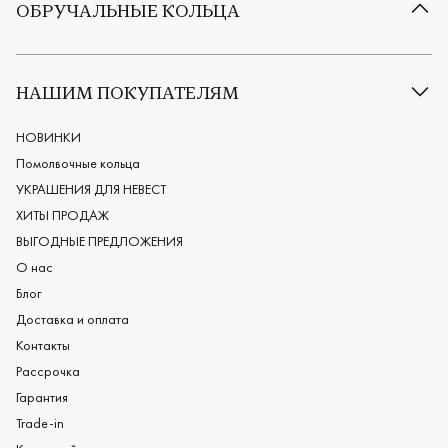
ОБРУЧАЛЬНЫЕ КОЛЬЦА
Все обручальные кольца
Классические обручальные кольца
НАШИМ ПОКУПАТЕЛЯМ
Европейские обручальные кольца
Мужские обручальные кольца
НОВИНКИ
Женские обручальные кольца
Помолвочные кольца
Обручальные кольца из платины
УКРАШЕНИЯ ДЛЯ НЕВЕСТ
Дизайнерские обручальные кольца
ХИТЫ ПРОДАЖ
Черные обручальные кольца
ВЫГОДНЫЕ ПРЕДЛОЖЕНИЯ
О нас
Блог
Доставка и оплата
Контакты
Рассрочка
Гарантия
Trade-in