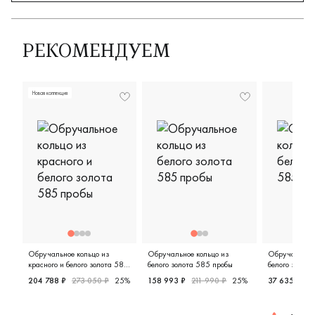
РЕКОМЕНДУЕМ
Новая коллекция
Обручальное кольцо из
Обручальное кольцо из
Обручальное 
красного и белого золота 585
белого золота 585 пробы
белого золот
пробы
204 788 ₽
273 050 ₽
25%
158 993 ₽
211 990 ₽
25%
37 635 ₽
50
Женские, парные, красное и белое золото 585 пробы, д
Мужские, парные, белое золото