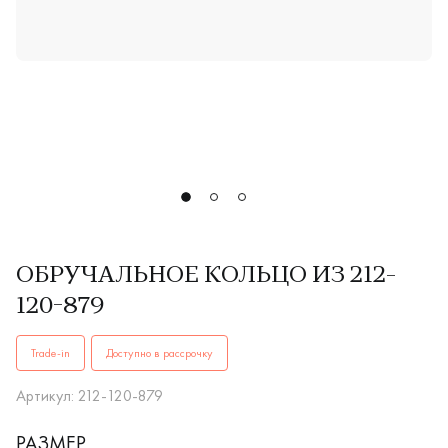
ОБРУЧАЛЬНОЕ КОЛЬЦО ИЗ 212-
120-879
ОБРУЧАЛЬНЫЕ КОЛЬЦА212-120-879купить в Иркутске. ✔️ В
Trade-in
Доступно в рассрочку
Артикул: 212-120-879
РАЗМЕР