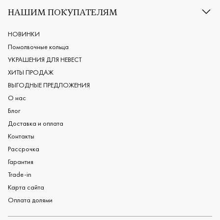
Классические обручальные кольца
НАШИМ ПОКУПАТЕЛЯМ
Европейские обручальные кольца
Мужские обручальные кольца
НОВИНКИ
Женские обручальные кольца
Помолвочные кольца
Обручальные кольца из платины
УКРАШЕНИЯ ДЛЯ НЕВЕСТ
Дизайнерские обручальные кольца
ХИТЫ ПРОДАЖ
Черные обручальные кольца
ВЫГОДНЫЕ ПРЕДЛОЖЕНИЯ
О нас
Блог
Доставка и оплата
Контакты
Рассрочка
Гарантия
Trade-in
Карта сайта
Оплата долями