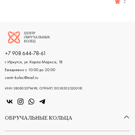
5.0
Женские,
Логотип компании
+7 908 644-78-61
г. Иркутск, ул. Карла Маркса, 18
Ежедневно с 10:00 до 20:00
centr-kolec@mail.ru
ИНН 380803379498, ОГРНИП 310385023200181
«Центр колец» в VK
«Центр колец» в Instagram
«Центр колец» в Whatsapp
«Центр колец» в Telegram
ОБРУЧАЛЬНЫЕ КОЛЬЦА
Все обручальные кольца