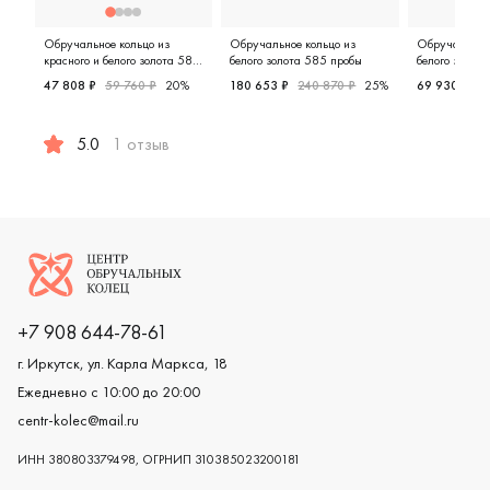
Обручальное кольцо из
Обручальное кольцо из
Обручальное 
красного и белого золота 585
белого золота 585 пробы
белого золот
пробы
47 808 ₽
59 760 ₽
20%
180 653 ₽
240 870 ₽
25%
69 930 ₽
9
Женские, парные, белое золото
Женские,
5.0
1 отзыв
Женские, мужские, парные, красное и белое золото 58
Логотип компании
+7 908 644-78-61
г. Иркутск, ул. Карла Маркса, 18
Ежедневно с 10:00 до 20:00
centr-kolec@mail.ru
ИНН 380803379498, ОГРНИП 310385023200181