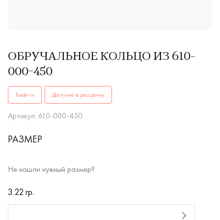
ОБРУЧАЛЬНОЕ КОЛЬЦО ИЗ 610-
000-450
ОБРУЧАЛЬНЫЕ КОЛЬЦА610-000-450купить в Иркутске. ✔️ В
Trade-in
Доступно в рассрочку
Артикул: 610-000-450
РАЗМЕР
Не нашли нужный размер?
RUB
3.22 гр.
Оплата долями