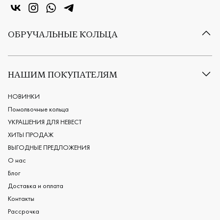
«Центр колец» в VK
«Центр колец» в Instagram
«Центр колец» в Whatsapp
«Центр колец» в Telegram
ОБРУЧАЛЬНЫЕ КОЛЬЦА
Все обручальные кольца
Классические обручальные кольца
НАШИМ ПОКУПАТЕЛЯМ
Европейские обручальные кольца
Мужские обручальные кольца
НОВИНКИ
Женские обручальные кольца
Помолвочные кольца
Обручальные кольца из платины
УКРАШЕНИЯ ДЛЯ НЕВЕСТ
Дизайнерские обручальные кольца
ХИТЫ ПРОДАЖ
Черные обручальные кольца
ВЫГОДНЫЕ ПРЕДЛОЖЕНИЯ
О нас
Блог
Доставка и оплата
Контакты
Рассрочка