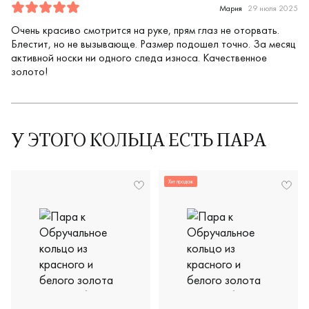
Отзыв
1
5.0
5
Мария
29 июля 2025
Очень красиво смотрится на руке, прям глаз не оторвать.
Блестит, но не вызывающе. Размер подошел точно. За месяц
активной носки ни одного следа износа. Качественное
золото!
У ЭТОГО КОЛЬЦА ЕСТЬ ПАРА
Хит продаж