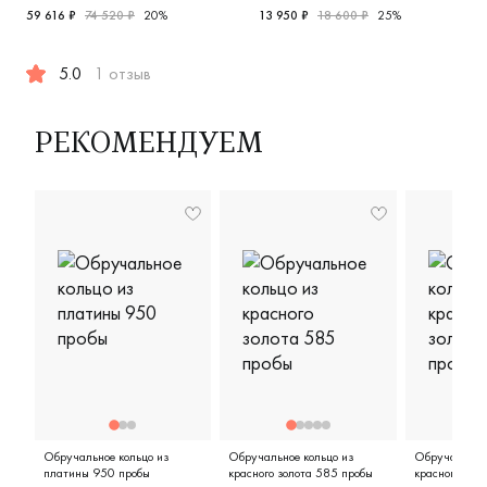
Р-19/бк
59 616 ₽
74 520 ₽
20%
13 950 ₽
18 600 ₽
25%
, т131613708
5.0
1 отзыв
Женские, мужские, парные, красное и белое золото 585 п
РЕКОМЕНДУЕМ
Обручальное кольцо из
Обручальное кольцо из
Обручальное 
платины 950 пробы
красного золота 585 пробы
красного зол