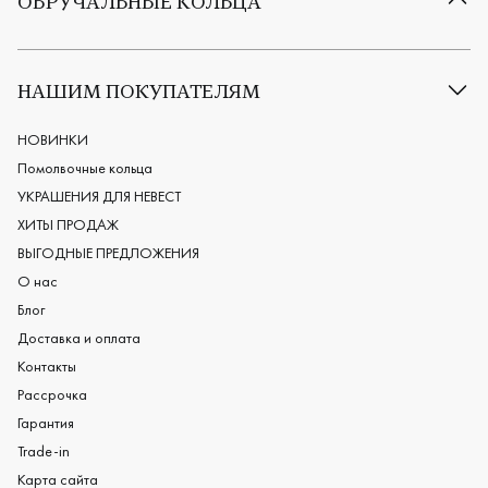
ОБРУЧАЛЬНЫЕ КОЛЬЦА
Все обручальные кольца
Классические обручальные кольца
НАШИМ ПОКУПАТЕЛЯМ
Европейские обручальные кольца
Мужские обручальные кольца
НОВИНКИ
Женские обручальные кольца
Помолвочные кольца
Обручальные кольца из платины
УКРАШЕНИЯ ДЛЯ НЕВЕСТ
Дизайнерские обручальные кольца
ХИТЫ ПРОДАЖ
Черные обручальные кольца
ВЫГОДНЫЕ ПРЕДЛОЖЕНИЯ
О нас
Блог
Доставка и оплата
Контакты
Рассрочка
Гарантия
Trade-in
Карта сайта