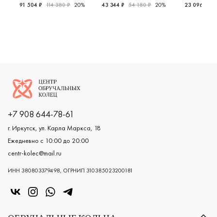
91 504 ₽
114 380 ₽
20%
43 344 ₽
54 180 ₽
20%
23 096 ₽
2
Мужские, парные, платина 950 пробы, дизайнерская, 6
Женские, мужские, парные, крас
Женские,
Логотип компании
+7 908 644-78-61
г. Иркутск, ул. Карла Маркса, 18
Ежедневно с 10:00 до 20:00
centr-kolec@mail.ru
ИНН 380803379498, ОГРНИП 310385023200181
«Центр колец» в VK
«Центр колец» в Instagram
«Центр колец» в Whatsapp
«Центр колец» в Telegram