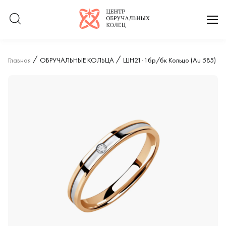
Логотип компании
отк
Главная
ОБРУЧАЛЬНЫЕ КОЛЬЦА
ШН21-1бр/бк Кольцо (Au 585)