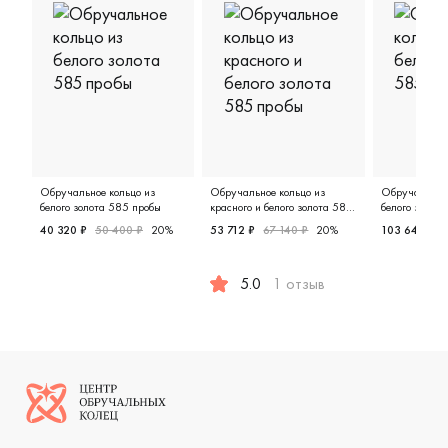
Обручальное кольцо из
Обручальное кольцо из
Обручальное 
белого золота 585 пробы
красного и белого золота 585
белого золот
пробы
40 320 ₽
50 400 ₽
20%
53 712 ₽
67 140 ₽
20%
103 643 ₽
Женские, парные, белое золото 585 пробы, дизайнерск
Женские,
5.0
1 отзыв
Женские, мужские, парные, крас
Логотип компании