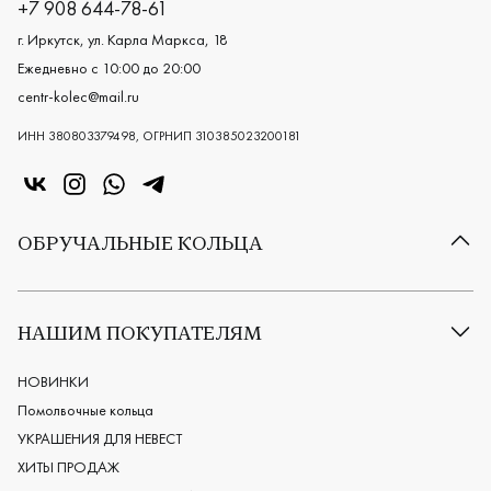
+7 908 644-78-61
г. Иркутск, ул. Карла Маркса, 18
Ежедневно с 10:00 до 20:00
centr-kolec@mail.ru
ИНН 380803379498, ОГРНИП 310385023200181
«Центр колец» в VK
«Центр колец» в Instagram
«Центр колец» в Whatsapp
«Центр колец» в Telegram
ОБРУЧАЛЬНЫЕ КОЛЬЦА
Все обручальные кольца
Классические обручальные кольца
НАШИМ ПОКУПАТЕЛЯМ
Европейские обручальные кольца
Мужские обручальные кольца
НОВИНКИ
Женские обручальные кольца
Помолвочные кольца
Обручальные кольца из платины
УКРАШЕНИЯ ДЛЯ НЕВЕСТ
Дизайнерские обручальные кольца
ХИТЫ ПРОДАЖ