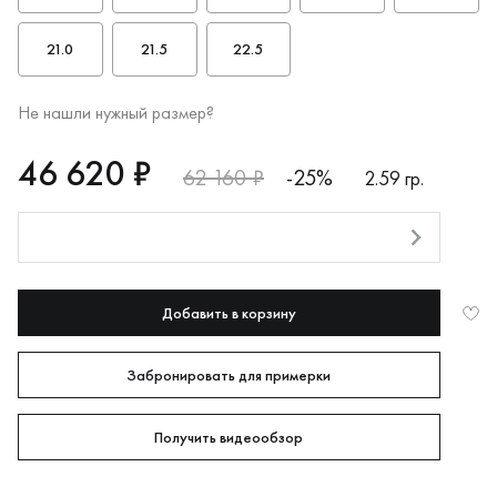
21.0
21.5
22.5
Не нашли нужный размер?
RUB
46620
46 620 ₽
62 160 ₽
-25%
2.59 гр.
Оплата долями
Добавить в корзину
Забронировать для примерки
Получить видеообзор