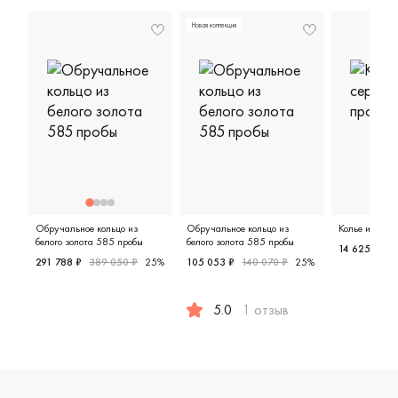
Новая коллекция
Обручальное кольцо из
Обручальное кольцо из
Колье из сер
белого золота 585 пробы
белого золота 585 пробы
14 625 ₽
22
291 788 ₽
389 050 ₽
25%
105 053 ₽
140 070 ₽
25%
Женские,
Мужские, парные, белое золото 585 пробы, дизайнерс
5.0
1 отзыв
Женские, парные, белое золото