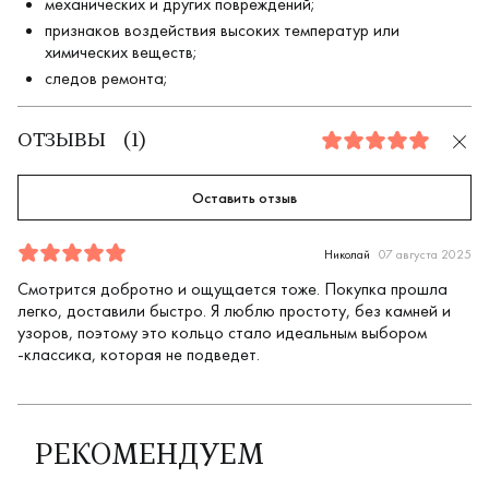
механических и других повреждений;
признаков воздействия высоких температур или
химических веществ;
следов ремонта;
ОТЗЫВЫ
(
1
)
5.0
Оставить отзыв
Отзыв
1
5.0
5
Николай
07 августа 2025
Смотрится добротно и ощущается тоже. Покупка прошла
легко, доставили быстро. Я люблю простоту, без камней и
узоров, поэтому это кольцо стало идеальным выбором
-классика, которая не подведет.
РЕКОМЕНДУЕМ