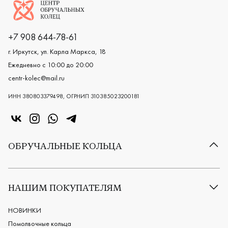
Логотип компании
+7 908 644-78-61
г. Иркутск, ул. Карла Маркса, 18
Ежедневно с 10:00 до 20:00
centr-kolec@mail.ru
ИНН 380803379498, ОГРНИП 310385023200181
«Центр колец» в VK
«Центр колец» в Instagram
«Центр колец» в Whatsapp
«Центр колец» в Telegram
ОБРУЧАЛЬНЫЕ КОЛЬЦА
Все обручальные кольца
Классические обручальные кольца
НАШИМ ПОКУПАТЕЛЯМ
Европейские обручальные кольца
Мужские обручальные кольца
НОВИНКИ
Женские обручальные кольца
Помолвочные кольца