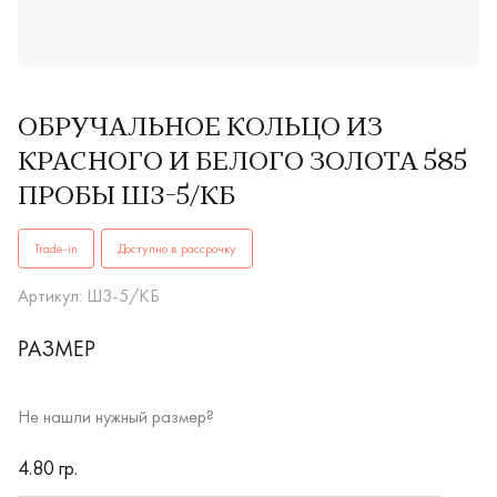
ОБРУЧАЛЬНОЕ КОЛЬЦО ИЗ
КРАСНОГО И БЕЛОГО ЗОЛОТА 585
ПРОБЫ Ш3-5/КБ
ОБРУЧАЛЬНЫЕ КОЛЬЦА женские, мужские, парные Ш3-5/КБ 
Trade-in
Доступно в рассрочку
Артикул: Ш3-5/КБ
РАЗМЕР
Не нашли нужный размер?
RUB
4.80 гр.