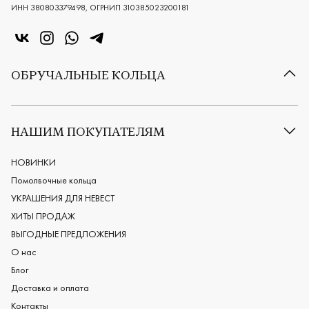
ИНН 380803379498, ОГРНИП 310385023200181
«Центр колец» в VK
«Центр колец» в Instagram
«Центр колец» в Whatsapp
«Центр колец» в Telegram
ОБРУЧАЛЬНЫЕ КОЛЬЦА
Все обручальные кольца
Классические обручальные кольца
НАШИМ ПОКУПАТЕЛЯМ
Европейские обручальные кольца
Мужские обручальные кольца
НОВИНКИ
Женские обручальные кольца
Помолвочные кольца
Обручальные кольца из платины
УКРАШЕНИЯ ДЛЯ НЕВЕСТ
Дизайнерские обручальные кольца
ХИТЫ ПРОДАЖ
Черные обручальные кольца
ВЫГОДНЫЕ ПРЕДЛОЖЕНИЯ
О нас
Блог
Доставка и оплата
Контакты