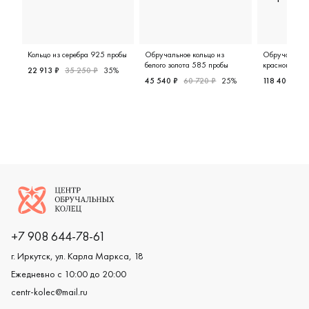
Кольцо из серебра 925 пробы
Обручальное кольцо из
Обручальное 
белого золота 585 пробы
красного зол
22 913 ₽
35 250 ₽
35%
45 540 ₽
60 720 ₽
25%
118 400 ₽
1
Женские, серебро 925 пробы, свадебные и вечерние ук
Женские, белое золото 585 про
Мужские,
Логотип компании
+7 908 644-78-61
г. Иркутск, ул. Карла Маркса, 18
Ежедневно с 10:00 до 20:00
centr-kolec@mail.ru