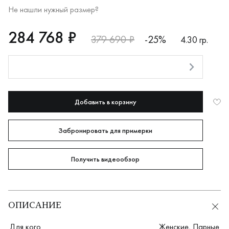
Не нашли нужный размер?
RUB
284768
284 768 ₽
379 690 ₽
-25%
4.30 гр.
Оплата долями
Добавить в корзину
Забронировать для примерки
Получить видеообзор
ОПИСАНИЕ
Для кого
Женские
,
Парные