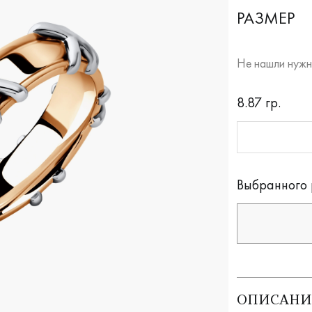
РАЗМЕР
Не нашли нужн
RUB
8.87 гр.
Оплата долям
Выбранного 
ОПИСАНИ