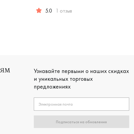
5.0
1 отзыв
ейская классика, с-102-1бр/б
красное и белое золото 585 пробы, comfort fit, дизайнерская
Женские, мужские, парные, белое золото 585
Узнавайте первыми о наших скидках
ЛЯМ
и уникальных торговых
предложениях
Электронная почта
Подписаться на обновления