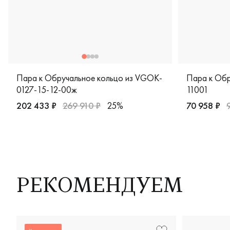
Пара к Обручальное кольцо из VGOK-
Пара к Обруч
0127-15-12-00ж
11001
202 433 ₽
269 910 ₽
25%
70 958 ₽
Женские, парные, красное и белое золото 585 пробы, д
Женские, к
РЕКОМЕНДУЕМ