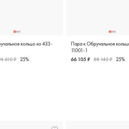
альное кольцо из 433-
Пара к Обручальное кольцо из 
11001-1
94 610 ₽
25%
66 105 ₽
88 140 ₽
25%
изайнерская, vgok-0127-15-12-00ж
расное и белое золото 585 пробы, дизайнерская, 433-11001
, 4090-11001-1