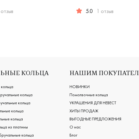
 отзыв
5.0
1 отзыв
comfort fit, классическая, обкл-6/к
ужские, парные, белое золото 585 пробы, comfort fit, европ
Женские, мужские, парные, 
ЬНЫЕ КОЛЬЦА
НАШИМ ПОКУПАТЕ
 кольца
НОВИНКИ
ручальные кольца
Помолвочные кольца
учальные кольца
УКРАШЕНИЯ ДЛЯ НЕВЕСТ
льные кольца
ХИТЫ ПРОДАЖ
ьные кольца
ВЫГОДНЫЕ ПРЕДЛОЖЕНИЯ
ьца из платины
О нас
бручальные кольца
Блог