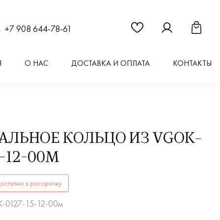
Ссылка на страницу "Из
Ссылка на стран
Ссылка 
+7 908 644-78-61
Я
О НАС
ДОСТАВКА И ОПЛАТА
КОНТАКТЫ
АЛЬНОЕ КОЛЬЦО ИЗ VGOK-
5-12-00М
ОЛЬЦАVGOK-0127-15-12-00мкупить в Иркутске. ✔️ Высокое
оступно в рассрочку
K-0127-15-12-00м