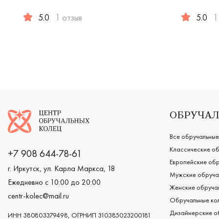
5.0
1 отзыв
5.0
1
Женские, мужские, парные, красное золото 585 пробы, 
Женские, м
Логотип компании
ОБРУЧАЛ
Все обручальные
Классические об
+7 908 644-78-61
Европейские обр
г. Иркутск, ул. Карла Маркса, 18
Мужские обруча
Ежедневно с 10:00 до 20:00
Женские обручал
centr-kolec@mail.ru
Обручальные кол
Дизайнерские о
ИНН 380803379498, ОГРНИП 310385023200181