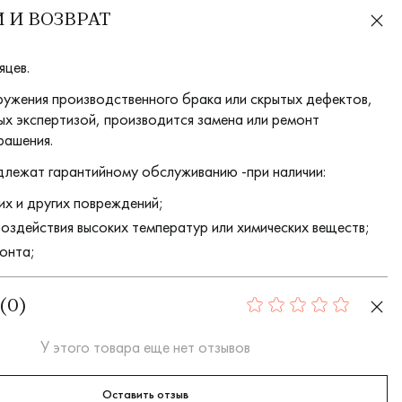
 И ВОЗВРАТ
яцев.
ружения производственного брака или скрытых дефектов,
х экспертизой, производится замена или ремонт
рашения.
длежат гарантийному обслуживанию -при наличии:
их и других повреждений;
воздействия высоких температур или химических веществ;
онта;
(
0
)
0
У этого товара еще нет отзывов
Оставить отзыв