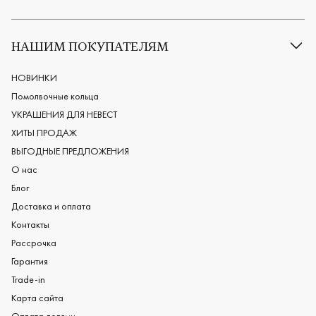
Все обручальные кольца
Классические обручальные кольца
НАШИМ ПОКУПАТЕЛЯМ
Европейские обручальные кольца
Мужские обручальные кольца
НОВИНКИ
Женские обручальные кольца
Помолвочные кольца
Обручальные кольца из платины
УКРАШЕНИЯ ДЛЯ НЕВЕСТ
Дизайнерские обручальные кольца
ХИТЫ ПРОДАЖ
Черные обручальные кольца
ВЫГОДНЫЕ ПРЕДЛОЖЕНИЯ
О нас
Блог
Доставка и оплата
Контакты
Рассрочка
Гарантия
Trade-in
Карта сайта