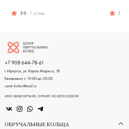
Женские, мужские, парные, крас
5.0
1 отзыв
5.0
Женские, парные, белое золото 585 пробы, дизайнерск
Женские,
Логотип компании
+7 908 644-78-61
г. Иркутск, ул. Карла Маркса, 18
Ежедневно с 10:00 до 20:00
centr-kolec@mail.ru
ИНН 380803379498, ОГРНИП 310385023200181
«Центр колец» в VK
«Центр колец» в Instagram
«Центр колец» в Whatsapp
«Центр колец» в Telegram
ОБРУЧАЛЬНЫЕ КОЛЬЦА