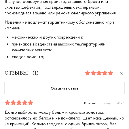
В случае обнаружения производственного брака или
скрытых дефектов, подтверждённых экспертизой,
производится замена или ремонт ювелирного украшения.
Изделия не подлежат гарантийному обслуживанию -при
наличии:
механических и других повреждений;
признаков воздействия высоких температур или
химических веществ;
следов ремонта;
ОТЗЫВЫ
(
1
)
5.0
Оставить отзыв
Отзыв
1
5.0
5
Катерина
08 августа 2025
Долго выбирала между белым и красным золотом,
остановилась на белом и не пожалела. Цвет насыщенный, но
не кричащий. Кольцо гладкое, с одним бриллиантом, без