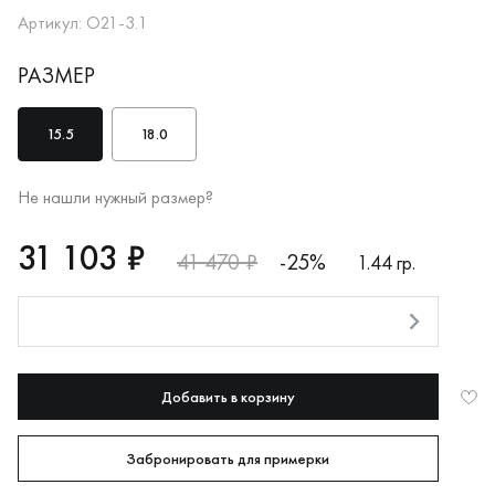
Артикул: О21-3.1
РАЗМЕР
15.5
18.0
Не нашли нужный размер?
RUB
31103
31 103 ₽
41 470 ₽
-25%
1.44 гр.
Оплата долями
Добавить в корзину
Забронировать для примерки