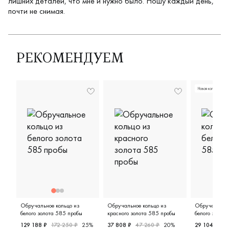
лишних деталей, что мне и нужно было. Ношу каждый день,
почти не снимая.
РЕКОМЕНДУЕМ
Новая коллекция
Обручальное кольцо из
Обручальное кольцо из
Обручальное 
белого золота 585 пробы
красного золота 585 пробы
белого золот
129 188 ₽
172 250 ₽
25%
37 808 ₽
47 260 ₽
20%
29 104 ₽
36