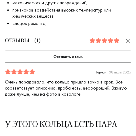
механических и других повреждений;
признаков воздействия высоких температур или
химических веществ;
следов ремонта;
ОТЗЫВЫ
(
1
)
5.0
Оставить отзыв
Отзыв
1
5.0
5
Герман
08 июля 2025
Очень порадовало, что кольцо пришло точно в срок. Всё
соответствует описанию, проба есть, вес хороший. Вживую
даже лучше, чем на фото в каталоге.
У ЭТОГО КОЛЬЦА ЕСТЬ ПАРА