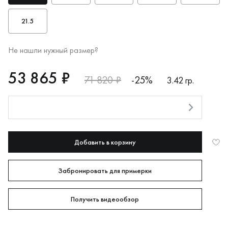
21.5
Не нашли нужный размер?
RUB
53865
53 865 ₽
71 820 ₽
-25%
3.42 гр.
Оплата долями
Добавить в корзину
Забронировать для примерки
Получить видеообзор