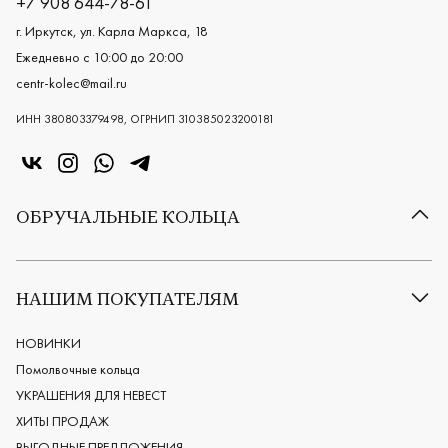
+7 908 644-78-61
г. Иркутск, ул. Карла Маркса, 18
Ежедневно с 10:00 до 20:00
centr-kolec@mail.ru
ИНН 380803379498, ОГРНИП 310385023200181
«Центр колец» в VK
«Центр колец» в Instagram
«Центр колец» в Whatsapp
«Центр колец» в Telegram
ОБРУЧАЛЬНЫЕ КОЛЬЦА
Все обручальные кольца
Классические обручальные кольца
НАШИМ ПОКУПАТЕЛЯМ
Европейские обручальные кольца
Мужские обручальные кольца
НОВИНКИ
Женские обручальные кольца
Помолвочные кольца
Обручальные кольца из платины
УКРАШЕНИЯ ДЛЯ НЕВЕСТ
Дизайнерские обручальные кольца
ХИТЫ ПРОДАЖ
Черные обручальные кольца
ВЫГОДНЫЕ ПРЕДЛОЖЕНИЯ