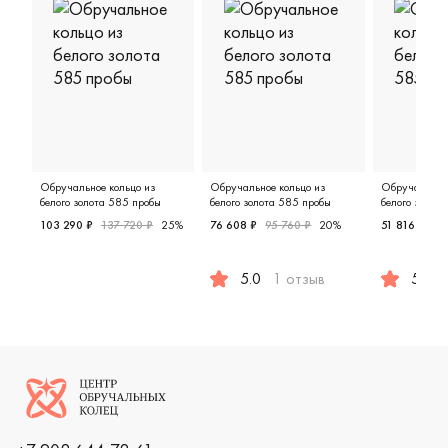
Обручальное кольцо из
Обручальное кольцо из
Обручальное 
белого золота 585 пробы
белого золота 585 пробы
белого золот
103 290 ₽
137 720 ₽
25%
76 608 ₽
95 760 ₽
20%
51 816 ₽
64
Мужские, парные, белое золото 585 пробы, дизайнерск
5.0
1 отзыв
5.0
Мужские, белое золото 585 про
Мужские,
Логотип компании